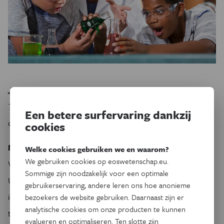
Jeroen Lavrijsen
is onderzoekscoördinator van het
TALENT-project. Deze blog verschijnt ook
Een betere surfervaring dankzij
op
https://opgroeienblog.wordpress.com/
.
cookies
Meer weten?
Lavrijsen, J., Tracey, T.J.G., Verachtert, P., De
Welke cookies gebruiken we en waarom?
We gebruiken cookies op eoswetenschap.eu.
Vroede, T., Soenens, B., Verschueren, K. (2021).
Sommige zijn noodzakelijk voor een optimale
Understanding school subject preferences: the role of trait
gebruikerservaring, andere leren ons hoe anonieme
interests, cognitive abilities and perceived engaging
bezoekers de website gebruiken. Daarnaast zijn er
analytische cookies om onze producten te kunnen
teaching.
Personality And Individual Differences, 174
,
evalueren en optimaliseren. Ten slotte zijn