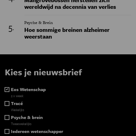
wereldwijd na decennia van verlies
Psyche & Brein
Hoe sommige breinen alzheimer
weerstaan
Kies je nieuwsbrief
Eos Wetenschap
2 x week
Tracé
Wekelijks
Psyche & brein
Tweewekelijks
Iedereen wetenschapper