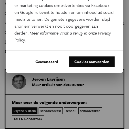
Art.No. 110685, 1-7. doi: 10.1016/j.paid.2021.110685
er marketing cookies om advertenties via Facebook
en Google relevant te houden en om inhoud uit social
of
media te tonen. De gemeten gegevens worden altijd
via
https://www.researchgate.net/publication/348885853_Un
anoniem verwerkt en nooit doorgegeven aan
derstanding_school_subject_preferences_The_role_of_trai
derden.
Meer informatie vindt u terug in onze
Privacy
Policy
.
t_interests_cognitive_abilities_and_perceived_engaging_te
aching
Geavanceerd
Cookies aanvaarden
Jeroen Lavrijsen
Meer artikels van deze auteur
Meer over de volgende onderwerpen:
Psyche & Brein
schoolcontext
school
schoolvakken
TALENT-onderzoek