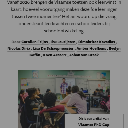
Vanaf 2026 brengen de Vlaamse toetsen ook leerwinst in
kaart: hoeveel vooruitgang maken dezelfde leerlingen
tussen twee momenten? Het antwoord op die vraag
ondersteunt leerkrachten en schoolleiders bij
schoolontwikkeling.
Door
Carolien Frijns
,
Ilse Laurijssen
,
Dimokritos Kavadias
,
Nicolas Dirix
,
Lisa De Schaepmeester
,
Amber Hoefkens
,
Evelyn
Goffin
,
Koen Aesaert
,
Johan van Braak
Dit is een artikel van:
Vlaamse PhD Cup