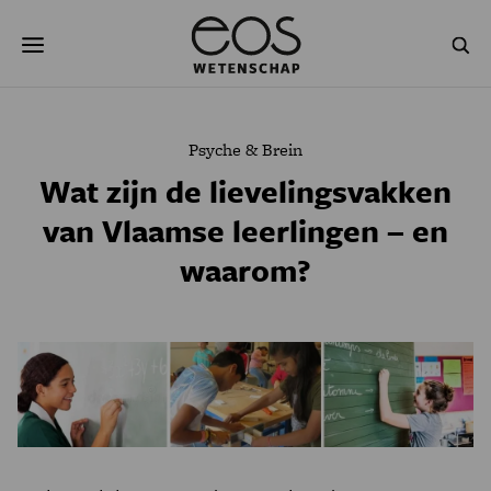
Overslaan
Zoeken
en
naar
de
inhoud
gaan
NATUUR & MILIEU
TECHNOLOGIE
Psyche & Brein
GEZONDHEID
RUIMTE
Wat zijn de lievelingsvakken
van Vlaamse leerlingen – en
NATUURWETENSCHAPPEN
GESCHIEDENIS
waarom?
PSYCHE & BREIN
BLOGS
PODCAST
AGENDA
JONGE UITDAGERS