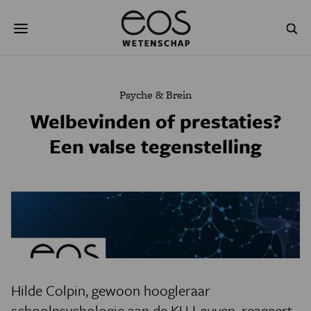
Overslaan
Zoeken
en
naar
de
inhoud
gaan
NATUUR & MILIEU
TECHNOLOGIE
Psyche & Brein
GEZONDHEID
RUIMTE
Welbevinden of prestaties?
Een valse tegenstelling
NATUURWETENSCHAPPEN
GESCHIEDENIS
PSYCHE & BREIN
BLOGS
PODCAST
AGENDA
JONGE UITDAGERS
Hilde Colpin, gewoon hoogleraar
schoolpsychologie aan de KU Leuven, reageert