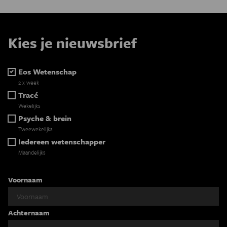
Kies je nieuwsbrief
Eos Wetenschap
2 x week
Tracé
Wekelijks
Psyche & brein
Tweewekelijks
Iedereen wetenschapper
Maandelijks
Voornaam
Achternaam