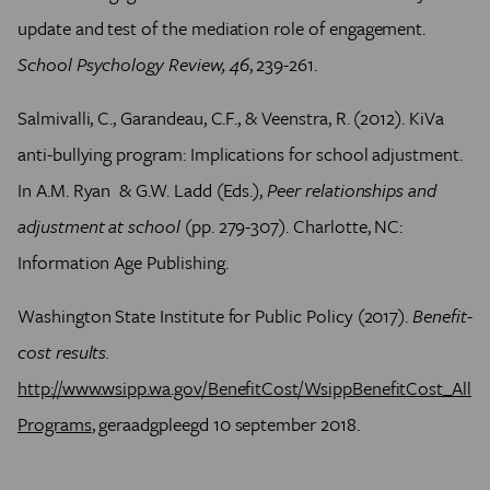
update and test of the mediation role of engagement.
School Psychology Review, 46
, 239-261.
Salmivalli, C., Garandeau, C.F., & Veenstra, R. (2012). KiVa
anti-bullying program: Implications for school adjustment.
In A.M. Ryan & G.W. Ladd (Eds.),
Peer relationships and
adjustment at school
(pp. 279-307). Charlotte, NC:
Information Age Publishing.
Washington State Institute for Public Policy (2017).
Benefit-
cost results.
http://www.wsipp.wa.gov/BenefitCost/WsippBenefitCost_All
Programs
, geraadgpleegd 10 september 2018.