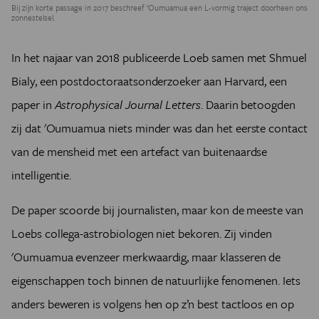
Bij zijn korte passage in 2017 beschreef ‘Oumuamua een L-vormig traject doorheen ons
zonnestelsel.
In het najaar van 2018 publiceerde Loeb samen met Shmuel
Bialy, een postdoctoraatsonderzoeker aan Harvard, een
paper in
Astrophysical Journal Letters
. Daarin betoogden
zij dat 'Oumuamua niets minder was dan het eerste contact
van de mensheid met een artefact van buitenaardse
intelligentie.
De paper scoorde bij journalisten, maar kon de meeste van
Loebs collega-astrobiologen niet bekoren. Zij vinden
'Oumuamua evenzeer merkwaardig, maar klasseren de
eigenschappen toch binnen de natuurlijke fenomenen. Iets
anders beweren is volgens hen op z’n best tactloos en op