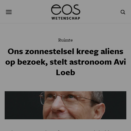
Overslaan
Zoeken
en
naar
de
inhoud
gaan
NATUUR & MILIEU
TECHNOLOGIE
Ruimte
GEZONDHEID
RUIMTE
Ons zonnestelsel kreeg aliens
op bezoek, stelt astronoom Avi
NATUURWETENSCHAPPEN
GESCHIEDENIS
Loeb
PSYCHE & BREIN
BLOGS
PODCAST
AGENDA
JONGE UITDAGERS