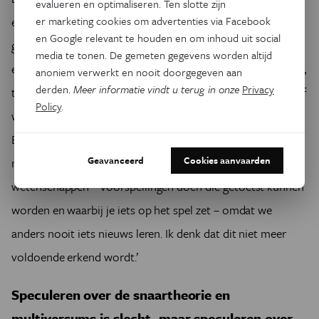
evalueren en optimaliseren. Ten slotte zijn
er marketing cookies om advertenties via Facebook
er met je vrienden over praten. En als je in een grote
en Google relevant te houden en om inhoud uit social
gelijkgezinde gemeenschap zit, kunnen jullie elkaar steunen
media te tonen. De gemeten gegevens worden altijd
en respecteren, en elkaar met awards belonen – fantastisch,
anoniem verwerkt en nooit doorgegeven aan
derden.
Meer informatie vindt u terug in onze
Privacy
toch? Het is pas wanneer je je geld wil opvragen en effectief
Policy
.
wil spenderen dat je beseft dat je eigenlijk niets hebt.
Experimenten kunnen dienen als reality check, net zoals
Geavanceerd
Cookies aanvaarden
naar de bankautomaat gaan. Die toetsing is essentieel in de
wetenschappen – voorspellingen doen die getoetst kunnen
worden en waarbij je iets op het spel zet – omdat we
anders nooit iets nieuws leren. Ik denk dat dit niet meer
voldoende erkend wordt.’
Speculeren over de snaartheorie en
multiversums is slecht, maar speculeren over