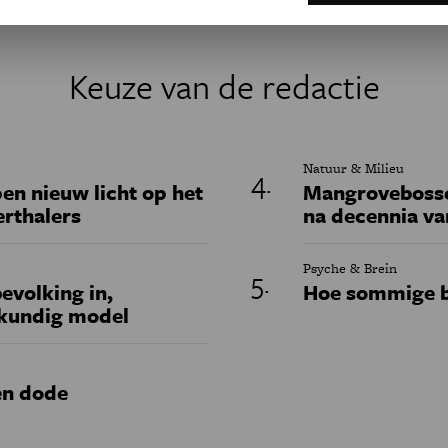
Keuze van de redactie
Natuur & Milieu
en nieuw licht op het
Mangrovebossen
erthalers
na decennia va
Psyche & Brein
evolking in,
Hoe sommige b
skundig model
en dode