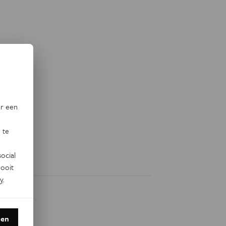
or een
 te
ocial
ooit
y
.
den