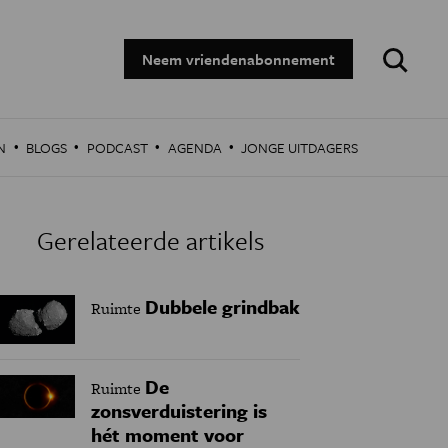
Zoeken:
Neem vriendenabonnement
·
·
·
·
N
BLOGS
PODCAST
AGENDA
JONGE UITDAGERS
Gerelateerde artikels
Dubbele grindbak
Ruimte
De
Ruimte
zonsverduistering is
hét moment voor