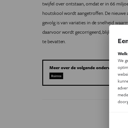
twijfel over ontstaan, omdat er in 66 milj
houtskool wordt aangetroffen. De nieuwe an
gevolg is van variaties in de snelheid wa
daarvoor wordt gecorrigeerd, blijkt de bet
Een
te bevatten.
Welk
We ge
optim
Meer over de volgende onderwerpen:
websi
Ruimte
kunne
adver
media
door