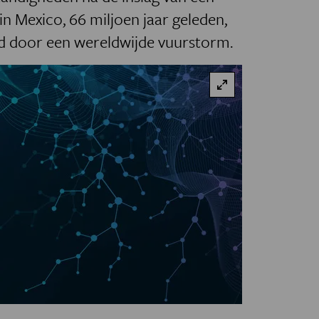
in Mexico, 66 miljoen jaar geleden,
gd door een wereldwijde vuurstorm.