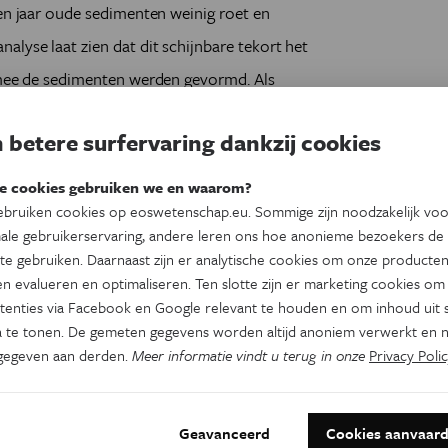
oen jaar oude sedimenten weinig roet en
alyse laat zien dat dit schijnbare tekort het
armee de sedimenten werden gevormd. Als
reffende laag juist een overschot aan houtskool
 betere surfervaring dankzij cookies
e cookies gebruiken we en waarom?
bruiken cookies op eoswetenschap.eu. Sommige zijn noodzakelijk vo
ale gebruikerservaring, andere leren ons hoe anonieme bezoekers de
te gebruiken. Daarnaast zijn er analytische cookies om onze producten
n evalueren en optimaliseren. Ten slotte zijn er marketing cookies om
tenties via Facebook en Google relevant te houden en om inhoud uit s
 te tonen. De gemeten gegevens worden altijd anoniem verwerkt en n
gegeven aan derden.
Meer informatie vindt u terug in onze
Privacy Polic
Dit artikel delen op:
Geavanceerd
Cookies aanvaar
Facebook
Twitter
Linkedin