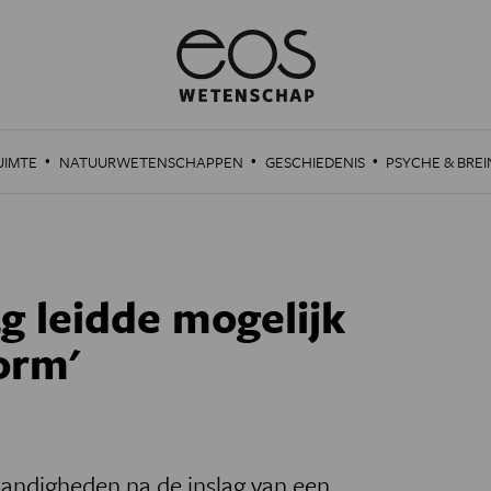
·
·
·
UIMTE
NATUURWETENSCHAPPEN
GESCHIEDENIS
PSYCHE & BREI
g leidde mogelijk
orm'
andigheden na de inslag van een