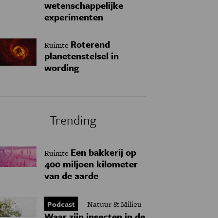
wetenschappelijke
experimenten
Roterend
Ruimte
planetenstelsel in
wording
Trending
Een bakkerij op
Ruimte
400 miljoen kilometer
van de aarde
Podcast
Natuur & Milieu
Waar zijn insecten in de