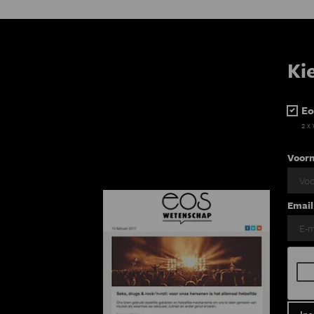
Ki
Eo
2 x
Voor
Email