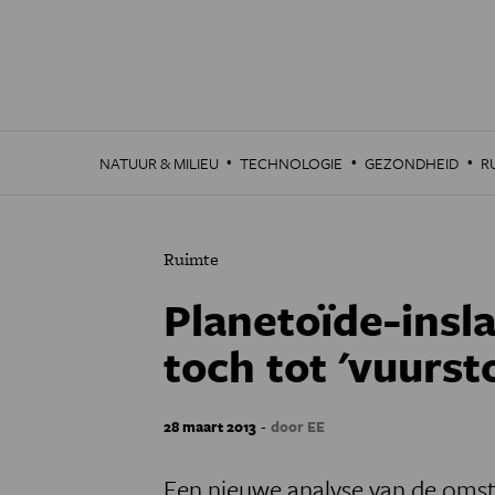
Overslaan
en
naar
de
inhoud
gaan
·
·
·
NATUUR & MILIEU
TECHNOLOGIE
GEZONDHEID
R
Ruimte
Planetoïde-insla
toch tot 'vuurst
-
28 maart 2013
door EE
Een nieuwe analyse van de omst