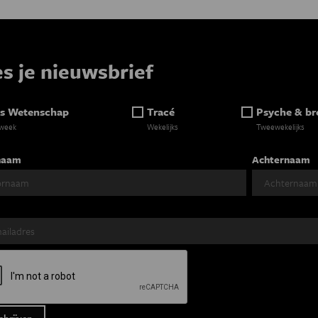
es je nieuwsbrief
s Wetenschap
Tracé
Psyche & br
 week
Wekelijks
Tweewekelijks
naam
Achternaam