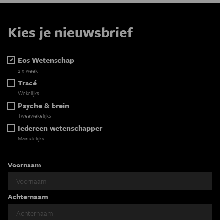
Kies je nieuwsbrief
Eos Wetenschap
2 x week
Tracé
Wekelijks
Psyche & brein
Tweewekelijks
Iedereen wetenschapper
Maandelijks
Voornaam
Achternaam