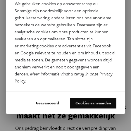
We gebruiken cookies op eoswetenschap.eu.
Sommige zijn noodzakelijk voor een optimale
Door
Peter de Jaeger
gebruikerservaring, andere leren ons hoe anonieme
bezoekers de website gebruiken. Daarnaast zijn er
analytische cookies om onze producten te kunnen
evalueren en optimaliseren. Ten slotte zijn
er marketing cookies om advertenties via Facebook
en Google relevant te houden en om inhoud uit social
media te tonen. De gemeten gegevens worden altijd
anoniem verwerkt en nooit doorgegeven aan
derden.
Meer informatie vindt u terug in onze
Privacy
Policy
.
Natuur & Milieu
Geavanceerd
Cookies aanvaarden
Planten op wandel, en de mens
maakt het ze gemakkelijk
Ons gedrag beïnvloedt direct de verspreiding van