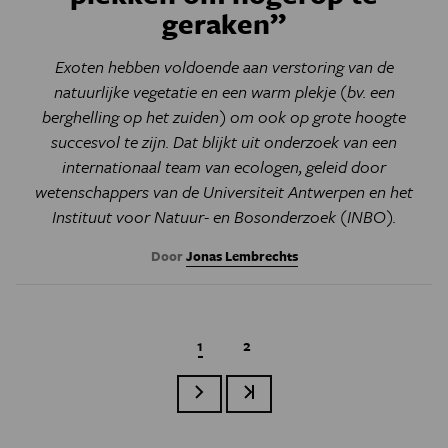
geraken”
Exoten hebben voldoende aan verstoring van de
natuurlijke vegetatie en een warm plekje (bv. een
berghelling op het zuiden) om ook op grote hoogte
succesvol te zijn. Dat blijkt uit onderzoek van een
internationaal team van ecologen, geleid door
wetenschappers van de Universiteit Antwerpen en het
Instituut voor Natuur- en Bosonderzoek (INBO).
Door
Jonas Lembrechts
Huidige pagina
1
Page
2
Volgende pagina
Laatste pagina
Paginatie