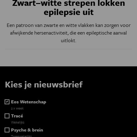
Zwart–witte strepen lokken
epilepsie uit
Een patroon van zwarte en witte vlakken kan zorgen voor
afwijkende hersenactiviteit, die een epileptische aanval
uitlokt.
Kies je nieuwsbrief
Eos Wetenschap
2 x week
Tracé
Wekelijks
Psyche & brein
Tweewekelijks