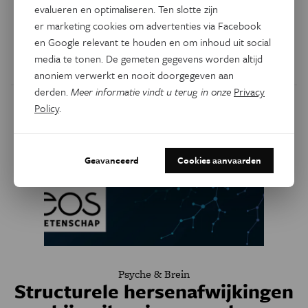
evalueren en optimaliseren. Ten slotte zijn
epilepsiepatiënten. Dankzij genetisch gemodificeerde
er marketing cookies om advertenties via Facebook
zebravissen hoopt Annelii Ny (KU Leuven) nieuwe
en Google relevant te houden en om inhoud uit social
geneesmiddelen te vinden om deze patiënten te
media te tonen. De gemeten gegevens worden altijd
behandelen.
anoniem verwerkt en nooit doorgegeven aan
derden.
Meer informatie vindt u terug in onze
Privacy
Policy
.
Geavanceerd
Cookies aanvaarden
Psyche & Brein
Structurele hersenafwijkingen