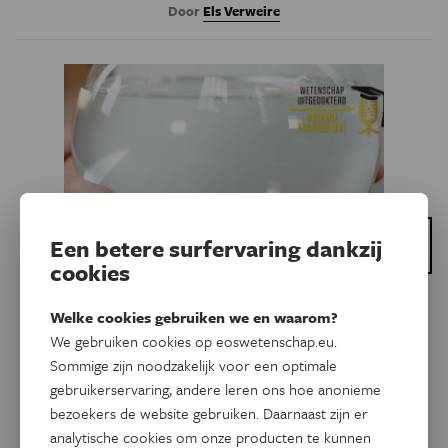
Door
Els Verweire
Dit is een artikel van:
Een betere surfervaring dankzij
Wetenschap Uitgedokterd
cookies
Gezondheid
Welke cookies gebruiken we en waarom?
Hoe zebravissen
We gebruiken cookies op eoswetenschap.eu.
epilepsiepatiënten kunnen
Sommige zijn noodzakelijk voor een optimale
gebruikerservaring, andere leren ons hoe anonieme
helpen
bezoekers de website gebruiken. Daarnaast zijn er
analytische cookies om onze producten te kunnen
Wereldwijd zijn er zo'n 80 miljoen