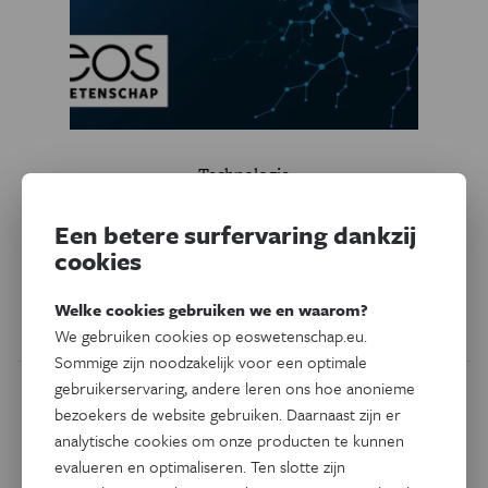
Technologie
Http moet weg
Een betere surfervaring dankzij
Het vertrouwde ‘http’ aan het begin van een internetadres
cookies
moet op korte termijn verdwijnen. Websites die niet naar
een veiligere optie overstappen, voelen de toorn van
Welke cookies gebruiken we en waarom?
Google.
We gebruiken cookies op eoswetenschap.eu.
Sommige zijn noodzakelijk voor een optimale
gebruikerservaring, andere leren ons hoe anonieme
bezoekers de website gebruiken. Daarnaast zijn er
analytische cookies om onze producten te kunnen
evalueren en optimaliseren. Ten slotte zijn