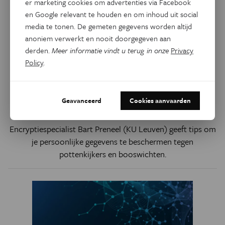
er marketing cookies om advertenties via Facebook
en Google relevant te houden en om inhoud uit social
media te tonen. De gemeten gegevens worden altijd
anoniem verwerkt en nooit doorgegeven aan
derden.
Meer informatie vindt u terug in onze
Privacy
Policy
.
Technologie
8 tips om je privacy te
Geavanceerd
Cookies aanvaarden
bewaken
Encryptiespecialist Bart Preneel (KU Leuven) geeft tips om
je persoonlijke gegevens te beschermen tegen
pottenkijkers en booswichten.