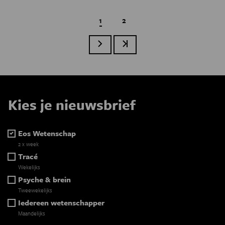
Huidige pagina
1
Page
2
Volgende pagina
Laatste pagina
Paginatie
Kies je nieuwsbrief
Eos Wetenschap
2 x week
Tracé
Wekelijks
Psyche & brein
Tweewekelijks
Iedereen wetenschapper
Maandelijks