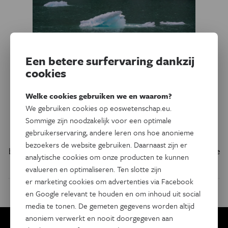
Een betere surfervaring dankzij
cookies
Natuur & Milieu
Welke cookies gebruiken we en waarom?
Oceanen warmen
We gebruiken cookies op eoswetenschap.eu.
ongelijkmatig op
Sommige zijn noodzakelijk voor een optimale
gebruikerservaring, andere leren ons hoe anonieme
De opwarming van de zeeën laat zich vooral voelen in de
bezoekers de website gebruiken. Daarnaast zijn er
bovenste waterlagen. In de diepste diepzee is zelfs de kleine
analytische cookies om onze producten te kunnen
ijstijd nog niet verteerd.
evalueren en optimaliseren. Ten slotte zijn
er marketing cookies om advertenties via Facebook
en Google relevant te houden en om inhoud uit social
media te tonen. De gemeten gegevens worden altijd
anoniem verwerkt en nooit doorgegeven aan