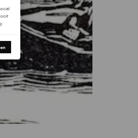
ocial
ooit
y
.
den