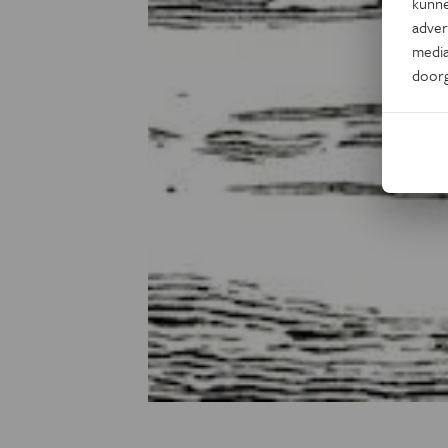
kunne
adver
media
door