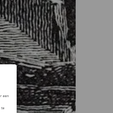
or een
 te