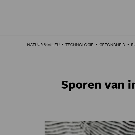
Overslaan
en
naar
de
inhoud
gaan
·
·
·
NATUUR & MILIEU
TECHNOLOGIE
GEZONDHEID
R
Sporen van in