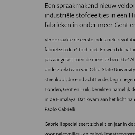
Een spraakmakend nieuw veldon
industriële stofdeeltjes in een 
fabrieken in onder meer Gent en
Veroorzaakte de eerste industriële revolut
fabriekssteden? Toch niet. En werd de nat
pas aangetast toen de mens ze bereikte? Al 
onderzoeksteam van Ohio State University
steenkool, die eind achttiende, begin nege
Londen, Gent en Luik, bereikten namelijk 
in de Himalaya. Dat kwam aan het licht na 
Paolo Gabrielli.
Gabrielli specialiseert zich al tien jaar in 
voor paleomilieu- en paleoklimaatreconstru