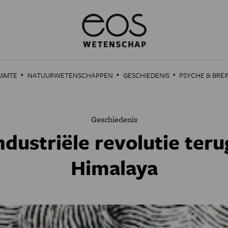
·
·
·
UIMTE
NATUURWETENSCHAPPEN
GESCHIEDENIS
PSYCHE & BREI
Geschiedenis
dustriële revolutie teru
Himalaya