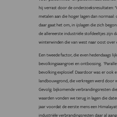
hij verrast door de onderzoeksresultaten: 
metalen aan die hoger lagen dan normaal: o
daar gaat het om, in ijslagen die zich be
de allereerste industriële stofdeeltjes zijn
winterwinden die van west naar oost over 
Een t
weede factor, die even hedendaags lijk
bevolkingsaangroei en ontbossing. ‘Parallel
bevolking explosief. Daardoor was er ook 
landbouwgrond, die verkregen werd door 
Gevolg: bijkomende verbrandingsresten die
waarden vonden we terug in lagen die date
jaar voordat de eerste mens een Himalayat
industriële verbrandingsresten daar al aan