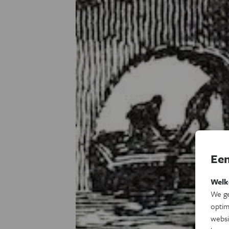
Een
Welk
We ge
optim
websi