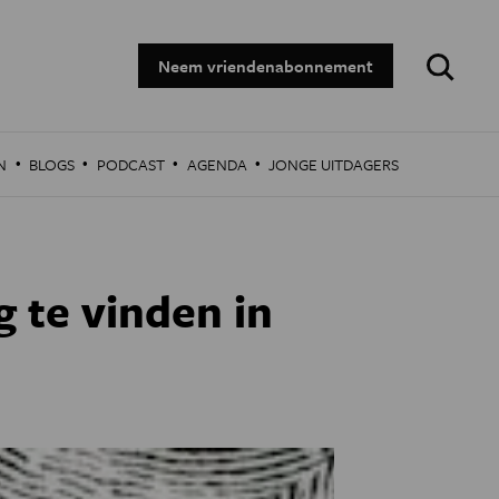
Zoeken:
Neem vriendenabonnement
·
·
·
·
N
BLOGS
PODCAST
AGENDA
JONGE UITDAGERS
g te vinden in