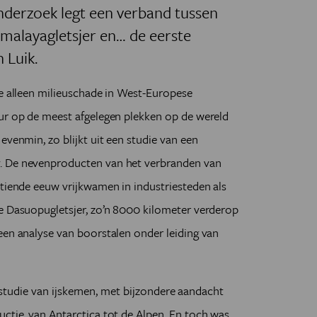
derzoek legt een verband tussen
Himalayagletsjer en… de eerste
 Luik.
ie
alleen milieuschade in West-Europese
uur op de meest afgelegen plekken op de wereld
evenmin, zo blijkt uit een studie van een
. De nevenproducten van het verbranden van
ntiende eeuw vrijkwamen in industriesteden als
de Dasuopugletsjer, zo’n 8000 kilometer verderop
een analyse van boorstalen onder leiding van
de studie van ijskernen, met bijzondere aandacht
ctie, van Antarctica tot de Alpen. En toch was