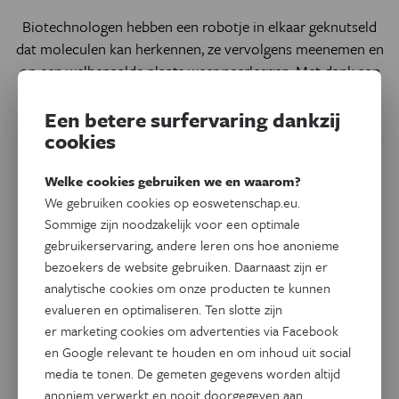
Biotechnologen hebben een robotje in elkaar geknutseld
dat moleculen kan herkennen, ze vervolgens meenemen en
op een welbepaalde plaats weer neerleggen. Met dank aan
de goedgekende en programmeerbare eigenschappen van
DNA.
Een betere surfervaring dankzij
cookies
Welke cookies gebruiken we en waarom?
We gebruiken cookies op eoswetenschap.eu.
Sommige zijn noodzakelijk voor een optimale
gebruikerservaring, andere leren ons hoe anonieme
bezoekers de website gebruiken. Daarnaast zijn er
analytische cookies om onze producten te kunnen
evalueren en optimaliseren. Ten slotte zijn
er marketing cookies om advertenties via Facebook
en Google relevant te houden en om inhoud uit social
media te tonen. De gemeten gegevens worden altijd
Technologie
anoniem verwerkt en nooit doorgegeven aan