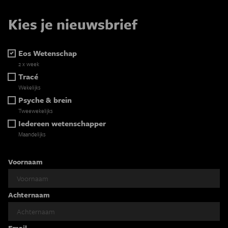
Kies je nieuwsbrief
Eos Wetenschap
2 x week
Tracé
Wekelijks
Psyche & brein
Tweewekelijks
Iedereen wetenschapper
Maandelijks
Voornaam
Achternaam
Email