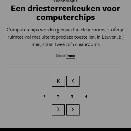
Technologie
Een driesterrenkeuken voor
computerchips
Computerchips worden gemaakt in cleanrooms, stofvrije
ruimtes vol met uiterst precieze toestellen. In Leuven, bij
imec, staan twee zo’n cleanrooms.
Door
Imec
Eerste pagina
Vorige pagina
Page
1
Huidige pagina
2
Page
3
Page
4
Paginatie
Volgende pagina
Laatste pagina