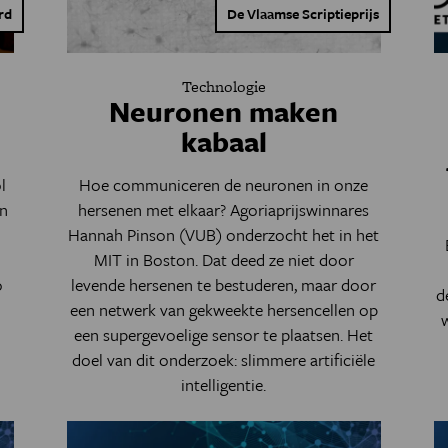
rd
De Vlaamse Scriptieprijs
Technologie
n
Neuronen maken
kabaal
l
Hoe communiceren de neuronen in onze
en
hersenen met elkaar? Agoriaprijswinnares
Hannah Pinson (VUB) onderzocht het in het
MIT in Boston. Dat deed ze niet door
o
levende hersenen te bestuderen, maar door
d
een netwerk van gekweekte hersencellen op
een supergevoelige sensor te plaatsen. Het
doel van dit onderzoek: slimmere artificiële
intelligentie.