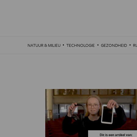
Overslaan
en
naar
de
inhoud
gaan
·
·
·
NATUUR & MILIEU
TECHNOLOGIE
GEZONDHEID
R
Dit is een artikel van: