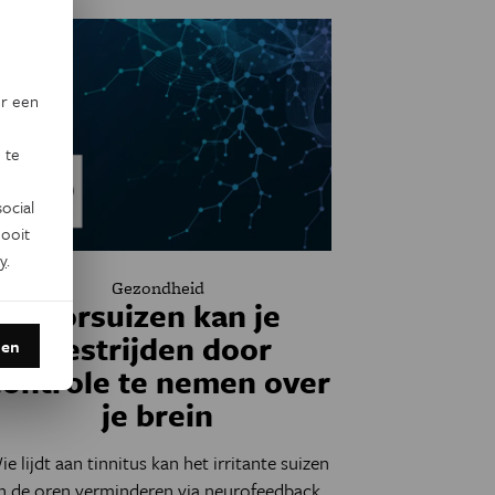
or een
 te
ocial
ooit
y
.
Gezondheid
Oorsuizen kan je
bestrijden door
den
controle te nemen over
je brein
ie lijdt aan tinnitus kan het irritante suizen
in de oren verminderen via neurofeedback.