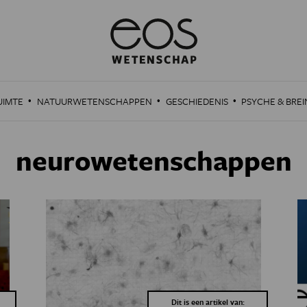
·
·
·
UIMTE
NATUURWETENSCHAPPEN
GESCHIEDENIS
PSYCHE & BREI
neurowetenschappen
Dit is een artikel van: