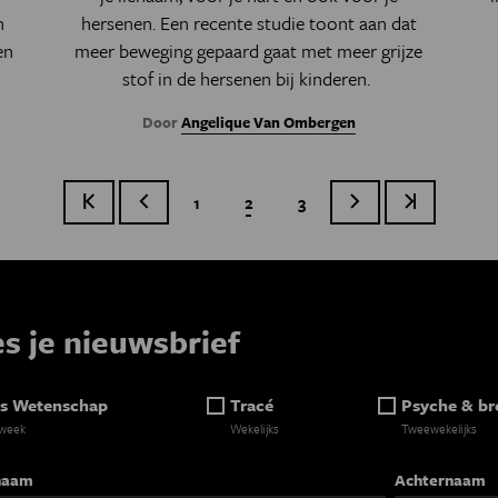
n
hersenen.
Een recente studie toont aan dat
en
meer beweging gepaard gaat met meer grijze
stof in de hersenen bij kinderen.
Door
Angelique Van Ombergen
Eerste pagina
Vorige pagina
Page
1
Huidige pagina
2
Page
3
Volgende pagina
Laatste pag
Paginatie
es je nieuwsbrief
s Wetenschap
Tracé
Psyche & br
 week
Wekelijks
Tweewekelijks
naam
Achternaam