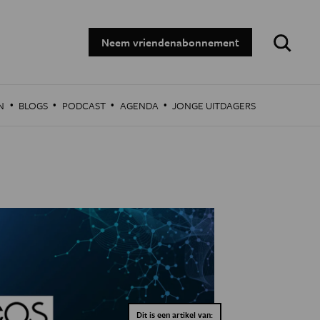
Zoeken:
Neem vriendenabonnement
·
·
·
·
N
BLOGS
PODCAST
AGENDA
JONGE UITDAGERS
Dit is een artikel van: