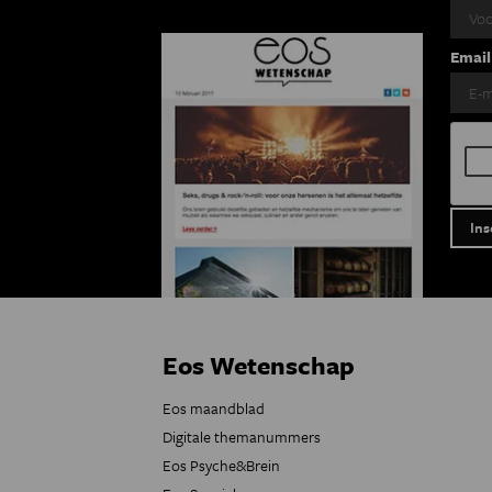
Email
Eos Wetenschap
Eos maandblad
Digitale themanummers
Eos Psyche&Brein