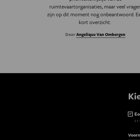
ruimtevaartorganisaties, maar veel vrage
zijn op dit moment nog onbeantwoord. E
kort overzicht.
Door
Angelique Van Ombergen
Ki
Eo
2 x
Voor