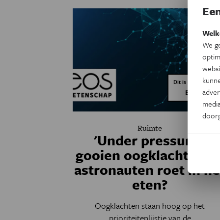
Een
Welk
We ge
optim
websi
kunne
Dit is een artikel v
adver
Eos Blogs
media
door
Ruimte
'Under pressure':
gooien oogklachten bi
astronauten roet in he
eten?
Oogklachten staan hoog op het
prioriteitenlijstje van de