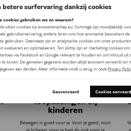
 betere surfervaring dankzij cookies
e cookies gebruiken we en waarom?
bruiken cookies op eoswetenschap.eu. Sommige zijn noodzakelijk vo
ale gebruikerservaring, andere leren ons hoe anonieme bezoekers de
te gebruiken. Daarnaast zijn er analytische cookies om onze producten
n evalueren en optimaliseren. Ten slotte zijn er marketing cookies om
an:
Dit is een artikel van:
tenties via Facebook en Google relevant te houden en om inhoud uit s
Eos Blogs
 te tonen. De gemeten gegevens worden altijd anoniem verwerkt en n
gegeven aan derden.
Meer informatie vindt u terug in onze
Privacy Polic
Psyche & Brein
"Meer beweging, meer
j
grijze stof", ook van
Geavanceerd
Cookies aanvaar
t
toepassingen bij
kinderen
Bewegen is goed voor je. Voor je geest, voor
W
je lichaam, voor je hart én ook voor je