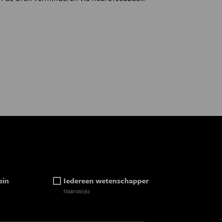
ina
ein
Iedereen wetenschapper
Maandelijks