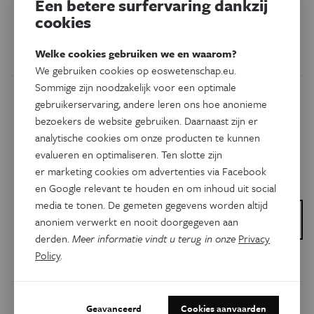
Een betere surfervaring dankzij
een bloed-
en
darm
weefseltest
komt een behandeling op
cookies
maat opnieuw een stap dichterbij.
Welke cookies gebruiken we en waarom?
Door
Bram Verstockt
We gebruiken cookies op eoswetenschap.eu.
Sommige zijn noodzakelijk voor een optimale
gebruikerservaring, andere leren ons hoe anonieme
bezoekers de website gebruiken. Daarnaast zijn er
analytische cookies om onze producten te kunnen
evalueren en optimaliseren. Ten slotte zijn
er marketing cookies om advertenties via Facebook
en Google relevant te houden en om inhoud uit social
media te tonen. De gemeten gegevens worden altijd
Dit is een artikel van:
anoniem verwerkt en nooit doorgegeven aan
Vlaamse PhD Cup
derden.
Meer informatie vindt u terug in onze
Privacy
Policy
.
Geschiedenis
Als schrijven
levensnoodzakelijk is
Geavanceerd
Cookies aanvaarden