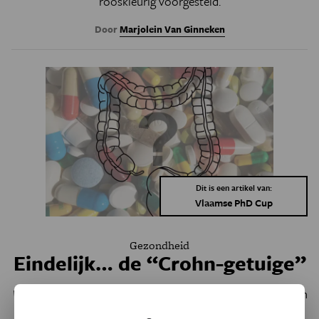
rooskleurig voorgesteld.
Door
Marjolein Van Ginneken
Dit is een artikel van:
Vlaamse PhD Cup
Gezondheid
Eindelijk… de “Crohn-getuige”
Welk medicijn werkt voor mij?
D
at
is voor mensen met een
chronische darmontsteking een hele zoektocht
. Dankzij