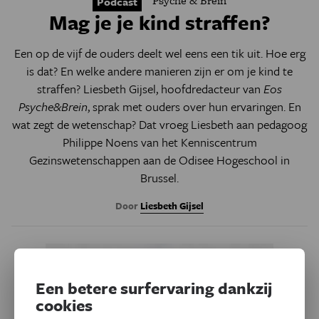
Psyche & Brein
Podcast
Mag je je kind straffen?
Een op de vijf de ouders deelt wel eens een tik uit. Hoe erg
is dat? En welke andere manieren zijn er om je kind te
straffen?
Liesbeth Gijsel, hoofdredacteur van
Eos
Psyche&Brein
, sprak met ouders over hun ervaringen. En
wat zegt de wetenschap? Dat vroeg Liesbeth aan pedagoog
Philippe Noens van het Kenniscentrum
Gezinswetenschappen aan de Odisee Hogeschool in
Brussel.
Door
Liesbeth Gijsel
Een betere surfervaring dankzij
cookies