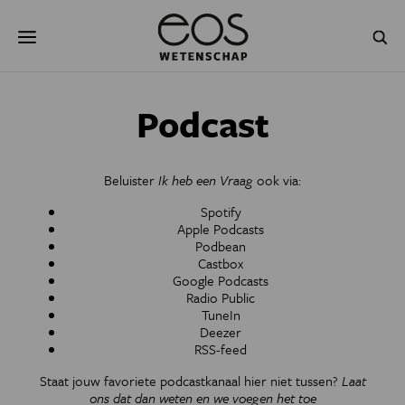
Overslaan
Zoeken
en
naar
de
inhoud
gaan
NATUUR & MILIEU
TECHNOLOGIE
Podcast
GEZONDHEID
RUIMTE
Beluister
Ik heb een Vraag
ook via:
NATUURWETENSCHAPPEN
GESCHIEDENIS
Spotify
Apple Podcasts
PSYCHE & BREIN
BLOGS
Podbean
Castbox
PODCAST
AGENDA
Google Podcasts
Radio Public
TuneIn
JONGE UITDAGERS
Deezer
RSS-feed
Staat jouw favoriete podcastkanaal hier niet tussen?
Laat
ons dat dan weten en we voegen het toe