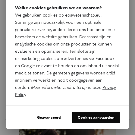
Welke cookies gebruiken we en waarom?
We gebruiken cookies op eoswetenschap.eu.
Sommige zijn noodzakelijk voor een optimale
gebruikerservaring, andere leren ons hoe anonieme
bezoekers de website gebruiken. Daarnaast zijn er
analytische cookies om onze producten te kunnen
Natuur & Milieu
Podcast
evalueren en optimaliseren. Ten slotte zijn
Waar zijn insecten in de
er marketing cookies om advertenties via Facebook
winter?
en Google relevant te houden en om inhoud uit social
media te tonen. De gemeten gegevens worden altijd
In de zomer krioelt het van de insecten, maar wanneer het
anoniem verwerkt en nooit doorgegeven aan
kouder wordt zie je ze ineens nergens meer. Waar zijn
derden.
Meer informatie vindt u terug in onze
Privacy
insecten in de winter? Entomoloog Peter Berx geeft
Policy
.
antwoord in onze podcast
Ik heb een vraag
Door
Kim Verhaeghe
Geavanceerd
Cookies aanvaarden