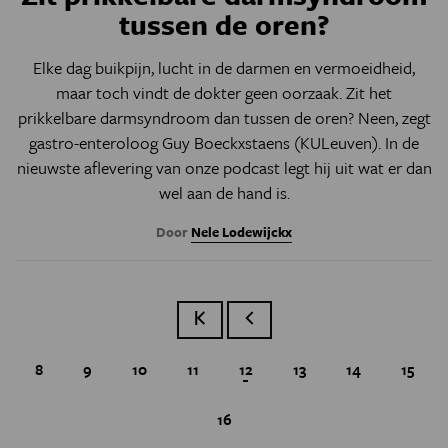
tussen de oren?
Elke dag buikpijn, lucht in de darmen en vermoeidheid,
maar toch vindt de dokter geen oorzaak. Zit het
prikkelbare darmsyndroom dan tussen de oren? Neen, zegt
gastro-enteroloog Guy Boeckxstaens (
KULeuven
). In de
nieuwste aflevering van onze
podcast l
egt hij uit wat er dan
wel aan de hand is.
Door
Nele Lodewijckx
Eerste pagina
Vorige pagina
Page
8
Page
9
Page
10
Page
11
Huidige pagina
12
Page
13
Page
14
Page
15
Page
16
Paginatie