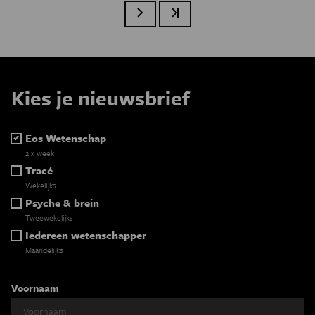
Volgende pagina
Laatste pagina
Kies je nieuwsbrief
Eos Wetenschap
2 x week
Tracé
Wekelijks
Psyche & brein
Tweewekelijks
Iedereen wetenschapper
Maandelijks
Voornaam