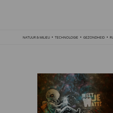
Overslaan
en
naar
de
inhoud
gaan
·
·
·
NATUUR & MILIEU
TECHNOLOGIE
GEZONDHEID
R