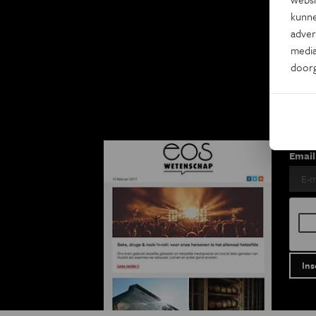
Ki
kunne
adver
media
Eo
door
2 x
Voor
Email