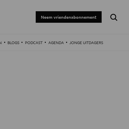
Zoeken:
Neem vriendenabonnement
·
·
·
·
N
BLOGS
PODCAST
AGENDA
JONGE UITDAGERS