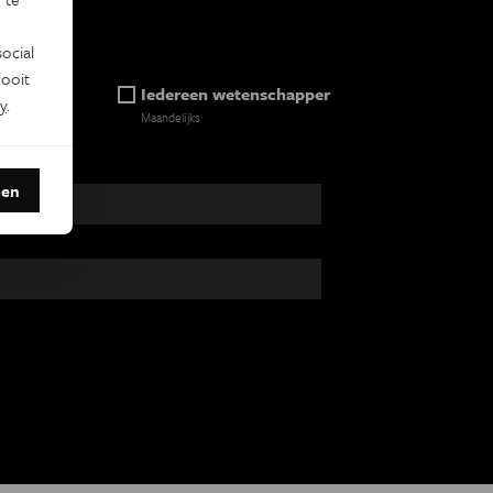
ocial
ooit
ein
Iedereen wetenschapper
y
.
Maandelijks
den