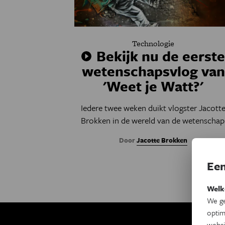
Technologie
Bekijk nu de eerst
wetenschapsvlog van
'Weet je Watt?'
Iedere twee weken duikt vlogster Jacott
Brokken in de wereld van de wetenschap
Door
Jacotte Brokken
Een
Welk
We ge
optim
websi