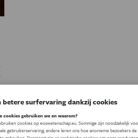
e
e
.
 betere surfervaring dankzij cookies
Eerste pagina
Vorige pagina
Page
1
Huidige pagina
2
e cookies gebruiken we en waarom?
Paginatie
bruiken cookies op eoswetenschap.eu. Sommige zijn noodzakelijk vo
ale gebruikerservaring, andere leren ons hoe anonieme bezoekers de
te gebruiken. Daarnaast zijn er analytische cookies om onze producten