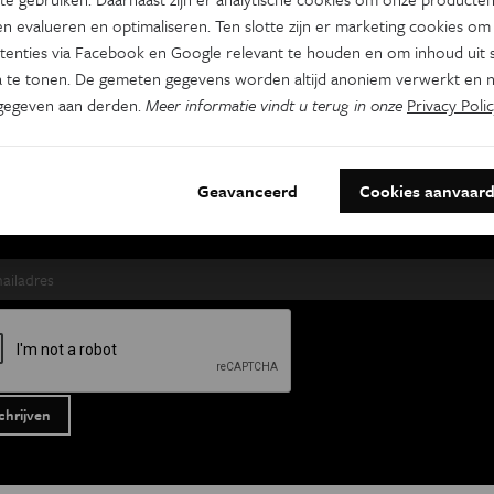
es je nieuwsbrief
n evalueren en optimaliseren. Ten slotte zijn er marketing cookies om
tenties via Facebook en Google relevant te houden en om inhoud uit s
 te tonen. De gemeten gegevens worden altijd anoniem verwerkt en n
s Wetenschap
Tracé
Psyche & br
gegeven aan derden.
Meer informatie vindt u terug in onze
Privacy Polic
 week
Wekelijks
Tweewekelijks
naam
Achternaam
Geavanceerd
Cookies aanvaar