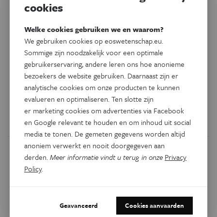
cookies
Welke cookies gebruiken we en waarom?
Technologie
We gebruiken cookies op eoswetenschap.eu.
Van zout- naar drinkwater: dit
Sommige zijn noodzakelijk voor een optimale
systeem doet het snel en
gebruikerservaring, andere leren ons hoe anonieme
efficiënt
bezoekers de website gebruiken. Daarnaast zijn er
analytische cookies om onze producten te kunnen
Destillatie van zeewater met behulp van zonnecellen kan
evalueren en optimaliseren. Ten slotte zijn
zes liter drinkwater per uur per vierkante meter zonnecel
er marketing cookies om advertenties via Facebook
opleveren.
en Google relevant te houden en om inhoud uit social
media te tonen. De gemeten gegevens worden altijd
anoniem verwerkt en nooit doorgegeven aan
derden.
Meer informatie vindt u terug in onze
Privacy
Policy
.
Geavanceerd
Cookies aanvaarden