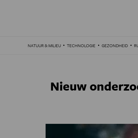
Overslaan
en
naar
de
inhoud
gaan
·
·
·
NATUUR & MILIEU
TECHNOLOGIE
GEZONDHEID
R
Nieuw onderzo