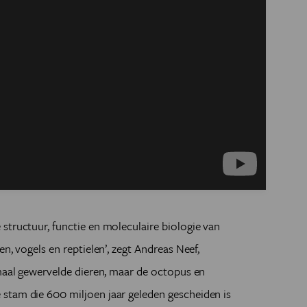
structuur, functie en moleculaire biologie van
n, vogels en reptielen’, zegt Andreas Neef,
emaal gewervelde dieren, maar de octopus en
stam die 600 miljoen jaar geleden gescheiden is