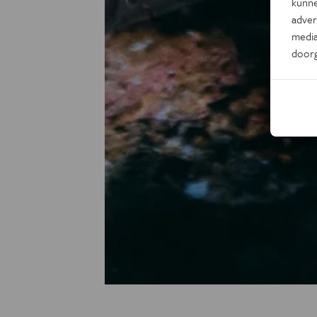
kunne
adver
media
door