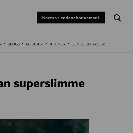
Zoeken:
Neem vriendenabonnement
·
·
·
·
N
BLOGS
PODCAST
AGENDA
JONGE UITDAGERS
an superslimme