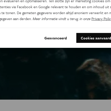
n evalueren en optimaliseren. Ten slotte zijn er marketing cookies om
tenties via Facebook en Google relevant te houden en om inhoud uit s
 te tonen. De gemeten gegevens worden altijd anoniem verwerkt en n
gegeven aan derden.
Meer informatie vindt u terug in onze
Privacy Polic
Geavanceerd
Cookies aanvaar