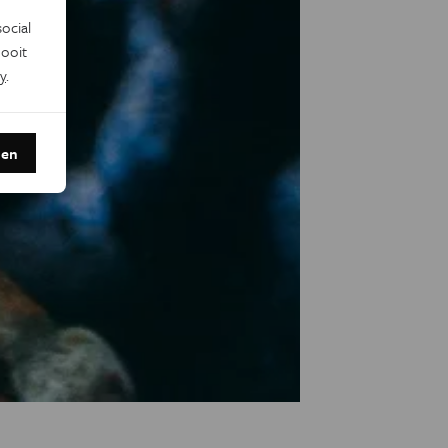
ocial
ooit
y
.
den