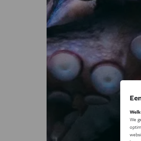
Een
Welk
We ge
optim
websi