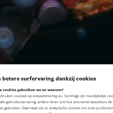
 betere surfervaring dankzij cookies
e cookies gebruiken we en waarom?
bruiken cookies op eoswetenschap.eu. Sommige zijn noodzakelijk vo
ale gebruikerservaring, andere leren ons hoe anonieme bezoekers de
te gebruiken. Daarnaast zijn er analytische cookies om onze producten