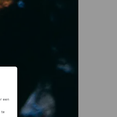
or een
 te