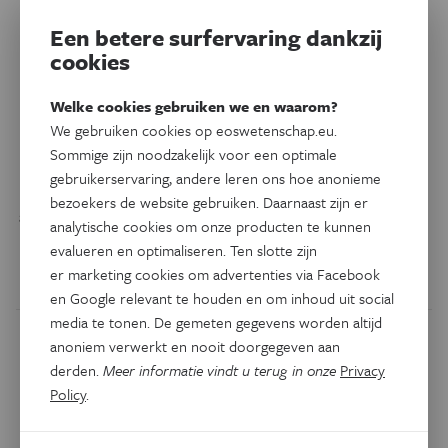
Een betere surfervaring dankzij
cookies
Technologie
Welke cookies gebruiken we en waarom?
Drone vindt zijn weg naar huis
We gebruiken cookies op eoswetenschap.eu.
met het brein van een bij
Sommige zijn noodzakelijk voor een optimale
gebruikerservaring, andere leren ons hoe anonieme
Wetenschappers lieten een kleine drone navigeren met
bezoekers de website gebruiken. Daarnaast zijn er
amper 42 kilobyte geheugen, zo’n duizend keer minder dan
analytische cookies om onze producten te kunnen
een klassieke navigatiekaart.
evalueren en optimaliseren. Ten slotte zijn
er marketing cookies om advertenties via Facebook
Door
Andrei Stiru
en Google relevant te houden en om inhoud uit social
media te tonen. De gemeten gegevens worden altijd
anoniem verwerkt en nooit doorgegeven aan
derden.
Meer informatie vindt u terug in onze
Privacy
Policy
.