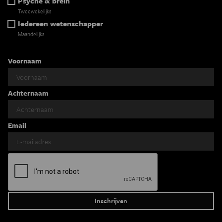
Psyche & brein
Tweewekelijks
Iedereen wetenschapper
Maandelijks
Voornaam
Achternaam
Email