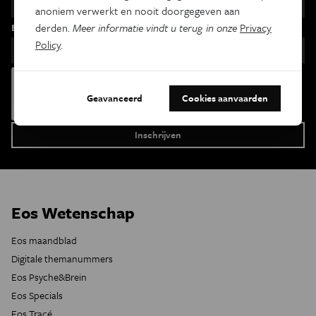
anoniem verwerkt en nooit doorgegeven aan
Email
derden.
Meer informatie vindt u terug in onze
Privacy
Policy
.
Geavanceerd
Cookies aanvaarden
Eos Wetenschap
Eos maandblad
Digitale themanummers
Eos Psyche&Brein
Eos Specials
Eos Tracé