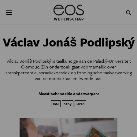
Overslaan
Zoeken
en
naar
de
inhoud
gaan
NATUUR & MILIEU
TECHNOLOGIE
Václav Jonáš Podlipský
GEZONDHEID
RUIMTE
Václav Jonáš Podlipský is taalkundige aan de Palacký-Universiteit
NATUURWETENSCHAPPEN
GESCHIEDENIS
Olomouc. Zijn onderzoek gaat voornamelijk over
spraakperceptie, spraakakoestiek en fonologische taalverwerving
van de moedertaal en tweede taal.
PSYCHE & BREIN
BLOGS
Meest behandelde onderwerpen:
PODCAST
AGENDA
taal
baby
leren
JONGE UITDAGERS