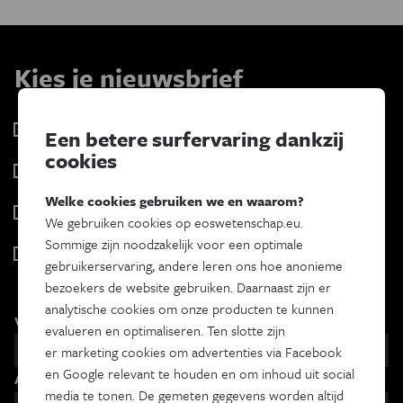
Kies je nieuwsbrief
Eos Wetenschap
Een betere surfervaring dankzij
2 x week
cookies
Tracé
Wekelijks
Welke cookies gebruiken we en waarom?
Psyche & brein
We gebruiken cookies op eoswetenschap.eu.
Tweewekelijks
Sommige zijn noodzakelijk voor een optimale
Iedereen wetenschapper
gebruikerservaring, andere leren ons hoe anonieme
Maandelijks
bezoekers de website gebruiken. Daarnaast zijn er
analytische cookies om onze producten te kunnen
Voornaam
evalueren en optimaliseren. Ten slotte zijn
er marketing cookies om advertenties via Facebook
en Google relevant te houden en om inhoud uit social
Achternaam
media te tonen. De gemeten gegevens worden altijd