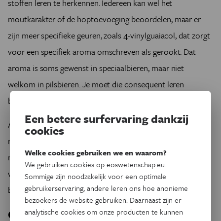
stoffen leren te herkennen. Iedereen kan wel het
moutkarakter of de hoptoevoeging beoordelen, maar er
zijn meer specifieke geuren, zoals 4-vinyl­guaiacol, dat zorgt
voor een specifiek aroma omschreven als gerookt. Dat
aroma is soms gewenst in speciaal­bieren, maar niet
welkom in pilsbieren. Je moet die consequent leren
beoordelen en de off-flavours herkennen en beoordelen.’
Een betere surfervaring dankzij
Alle proevers worden voortdurend beoordeeld op de
cookies
reproduceerbaarheid van hun evaluatie. ‘Na een paar
Welke cookies gebruiken we en waarom?
maanden laten we hetzelfde bier nog eens passeren,
We gebruiken cookies op eoswetenschap.eu.
waardoor we bepalen of dezelfde proever altijd dezelfde
Sommige zijn noodzakelijk voor een optimale
gebruikerservaring, andere leren ons hoe anonieme
beoordeling geeft. Zelden zitten onze proevers ernaast.’
bezoekers de website gebruiken. Daarnaast zijn er
Genetisch gemodificeerde gist
analytische cookies om onze producten te kunnen