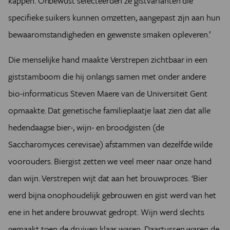
kappen. Onbewust selecteerden ze gistvarianten die
specifieke suikers kunnen omzetten, aangepast zijn aan hun
bewaaromstandigheden en gewenste smaken opleveren.’
Die menselijke hand maakte Verstrepen zichtbaar in een
giststamboom die hij onlangs samen met onder andere
bio-informaticus Steven Maere van de Universiteit Gent
opmaakte. Dat genetische familieplaatje laat zien dat alle
hedendaagse bier-, wijn- en broodgisten (de
Saccharomyces cerevisae) afstammen van dezelfde wilde
voorouders. Biergist zetten we veel meer naar onze hand
dan wijn. Verstrepen wijt dat aan het brouwproces. ‘Bier
werd bijna onophoudelijk gebrouwen en gist werd van het
ene in het andere brouwvat gedropt. Wijn werd slechts
gemaakt toen de druiven klaar waren. Daartussen waren de