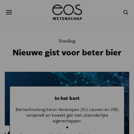
Overslaan
Zoeken
en
naar
de
inhoud
gaan
NATUUR & MILIEU
TECHNOLOGIE
Voeding
GEZONDHEID
RUIMTE
Nieuwe gist voor beter bier
NATUURWETENSCHAPPEN
GESCHIEDENIS
PSYCHE & BREIN
BLOGS
PODCAST
AGENDA
In het kort
JONGE UITDAGERS
Biertechnoloog Kevin Verstrepen (KU Leuven en VIB)
verzamelt en kweekt gist met uitzonderlijke
eigenschappen.