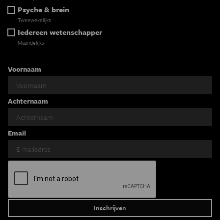
Psyche & brein
Tweewekelijks
Iedereen wetenschapper
Maandelijks
Voornaam
Achternaam
Email