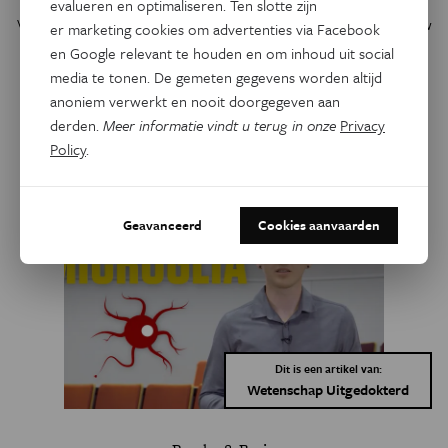
evalueren en optimaliseren. Ten slotte zijn
opdracht: deel je passie voor onderzoek met het brede publiek!
Vertel ons in heldere en overtuigende 3-minuten-pitch over jouw
er marketing cookies om advertenties via Facebook
onderzoek.
en Google relevant te houden en om inhoud uit social
media te tonen. De gemeten gegevens worden altijd
Meest behandelde onderwerpen:
anoniem verwerkt en nooit doorgegeven aan
derden.
Meer informatie vindt u terug in onze
Privacy
Wetenschap Uitgedokterd
kanker
landbouw
klimaatverandering
Policy
.
medicijn
Geavanceerd
Cookies aanvaarden
Dit is een artikel van:
Wetenschap Uitgedokterd