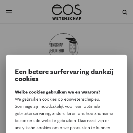
Overslaan
Zoeken
en
naar
de
inhoud
gaan
NATUUR & MILIEU
TECHNOLOGIE
GEZONDHEID
RUIMTE
NATUURWETENSCHAPPEN
GESCHIEDENIS
Een betere surfervaring dankzij
Wetenschap
PSYCHE & BREIN
BLOGS
cookies
Uitgedokterd
Welke cookies gebruiken we en waarom?
PODCAST
AGENDA
We gebruiken cookies op eoswetenschap.eu.
Sommige zijn noodzakelijk voor een optimale
JONGE UITDAGERS
Wetenschappers floreren in hun vertrouwde omgeving, of het
gebruikerservaring, andere leren ons hoe anonieme
nu gaat om hun lab, bureau of wetenschappelijke conferenties.
bezoekers de website gebruiken. Daarnaast zijn er
Wetenschap Uitgedokterd haalt jonge onderzoekers uit die
analytische cookies om onze producten te kunnen
comfortzone en plaatst ze voor de camera met een duidelijke