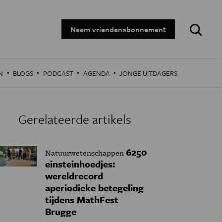
Zoeken:
Neem vriendenabonnement
·
·
·
·
N
BLOGS
PODCAST
AGENDA
JONGE UITDAGERS
Gerelateerde artikels
6250
Natuurwetenschappen
einsteinhoedjes:
wereldrecord
aperiodieke betegeling
tijdens MathFest
Brugge