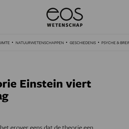
·
·
·
UIMTE
NATUURWETENSCHAPPEN
GESCHIEDENIS
PSYCHE & BREI
rie Einstein viert
ag
het erover eens dat de theorie een