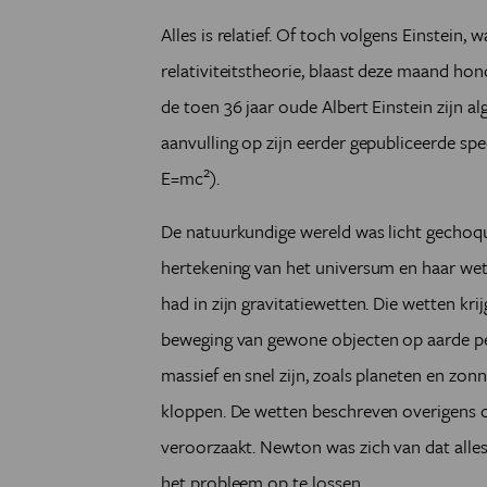
Alles is relatief. Of toch volgens Einstein
relativiteitstheorie, blaast deze maand ho
de toen 36 jaar oude Albert Einstein zijn al
aanvulling op zijn eerder gepubliceerde spe
2
E=mc
).
De natuurkundige wereld was licht gechoq
hertekening van het universum en haar we
had in zijn gravitatiewetten. Die wetten kr
beweging van gewone objecten op aarde pe
massief en snel zijn, zoals planeten en zonn
kloppen. De wetten beschreven overigens 
veroorzaakt. Newton was zich van dat alle
het probleem op te lossen.