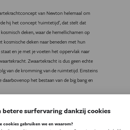
waartekrachtconcept van Newton helemaal om
de hij het concept ‘ruimtetijd’, dat stelt dat
oot kosmisch deken, waar de hemellichamen op
het kosmische deken naar beneden met hun
staat en je met je voeten het oppervlak naar
waartekracht. Zwaartekracht is dus geen echte
olg van de kromming van de ruimtetijd. Einsteins
e daarbovenop het bestaan van de big bang en
elativiteitstheorie ook is, de wetenschap staat
 betere surfervaring dankzij cookies
n verstand limieten zijn. Zo gehoorzaamt materie
s kleiner dan een atoom) niet aan de wetten van
e cookies gebruiken we en waarom?