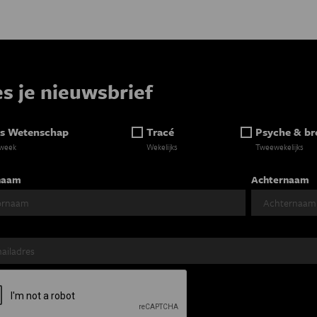
es je nieuwsbrief
s Wetenschap
Tracé
Psyche & br
 week
Wekelijks
Tweewekelijks
naam
Achternaam