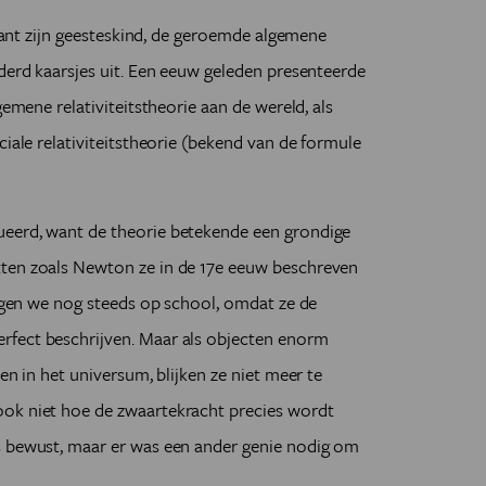
, want zijn geesteskind, de geroemde algemene
nderd kaarsjes uit. Een eeuw geleden presenteerde
gemene relativiteitstheorie aan de wereld, als
ciale relativiteitstheorie (bekend van de formule
ueerd, want de theorie betekende een grondige
tten zoals Newton ze in de 17e eeuw beschreven
ijgen we nog steeds op school, omdat ze de
rfect beschrijven. Maar als objecten enorm
en in het universum, blijken ze niet meer te
ook niet hoe de zwaartekracht precies wordt
s bewust, maar er was een ander genie nodig om