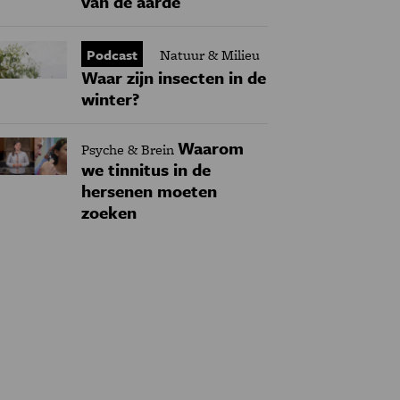
van de aarde
Podcast
Natuur & Milieu
Waar zijn insecten in de
winter?
Waarom
Psyche & Brein
we tinnitus in de
hersenen moeten
zoeken