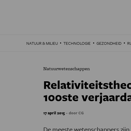
Overslaan
en
naar
de
inhoud
gaan
·
·
·
NATUUR & MILIEU
TECHNOLOGIE
GEZONDHEID
R
Natuurwetenschappen
Relativiteitstheo
100ste verjaard
-
17 april 2015
door CG
De meeste wetenschappers zijn 