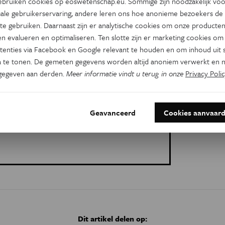
bruiken cookies op eoswetenschap.eu. Sommige zijn noodzakelijk vo
nica. Relativiteit en kwantummechanica spreken
ale gebruikerservaring, andere leren ons hoe anonieme bezoekers de
tdaging in de wetenschap is dan ook het
te gebruiken. Daarnaast zijn er analytische cookies om onze producten
 boeken we vorderingen, kijk maar naar de
n evalueren en optimaliseren. Ten slotte zijn er marketing cookies om
tenties via Facebook en Google relevant te houden en om inhoud uit s
het CERN, die het bestaan van het Higgs-boson
 te tonen. De gemeten gegevens worden altijd anoniem verwerkt en n
nieuw genie om de wetenschapswereld nog eens
gegeven aan derden.
Meer informatie vindt u terug in onze
Privacy Polic
Geavanceerd
Cookies aanvaar
Dit artikel delen op: