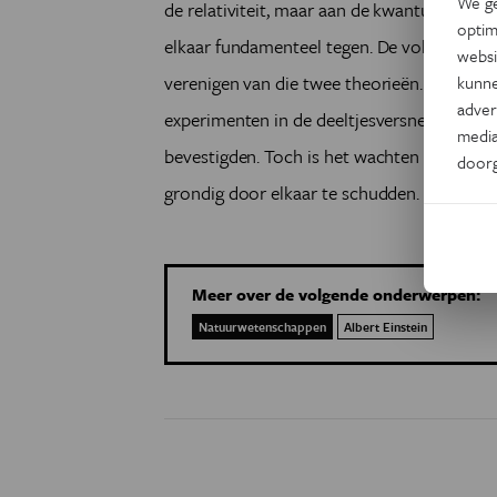
We ge
de relativiteit, maar aan de kwantummecha
optim
elkaar fundamenteel tegen. De volgende ui
websi
verenigen van die twee theorieën. Elk jaar
kunne
adver
experimenten in de deeltjesversneller van 
media
bevestigden. Toch is het wachten op een 
door
grondig door elkaar te schudden.
Meer over de volgende onderwerpen:
Natuurwetenschappen
Albert Einstein