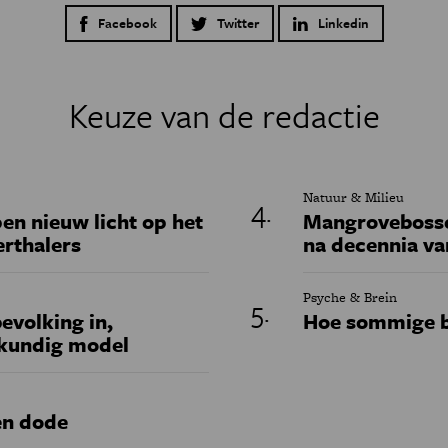
Facebook
Twitter
Linkedin
Keuze van de redactie
Natuur & Milieu
en nieuw licht op het
Mangrovebossen
erthalers
na decennia va
Psyche & Brein
evolking in,
Hoe sommige b
skundig model
en dode