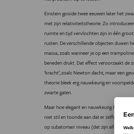
Einstein gooide twee eeuwen later het z
met zijn relativiteitstheorie. Zo introduceer
ruimte en tijd vervlochten zijn in één gr
rusten. De verschillende objecten duwen 
massa, zoals wanneer je op een trampoline 
beneden drukt. Dat effect veroorzaakt de z
‘kracht’, zoals Newton dacht, maar een gev
theorie bleek erg nauwkeurig en voorspeld
zwarte gaten.
Maar hoe elegant en nauwkeurig Einsteins r
Een
niet stil en toonde aan dat er zelfs aan zij
op subatomair niveau (dat zijn alle deeltje
Welk