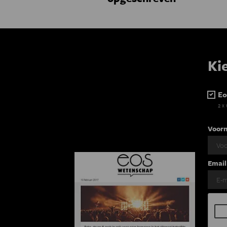
Ki
Eo
2 x
Voor
Email