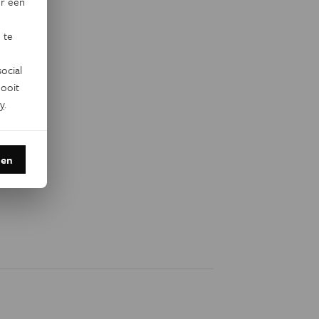
or een
 te
ocial
ooit
y
.
den