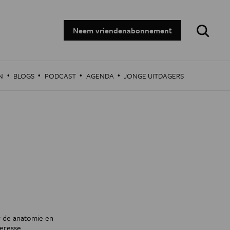
Zoeken:
Neem vriendenabonnement
·
·
·
·
N
BLOGS
PODCAST
AGENDA
JONGE UITDAGERS
r de anatomie en
eresse.