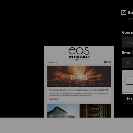
Eo
2 x
Voor
Email