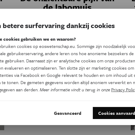
de labomuis
De pijnreacties van labomuizen worden vaak
 betere surfervaring dankzij cookies
niet opgemerkt, omdat ze te snel gaan voor
het menselijk oog.
.
e cookies gebruiken we en waarom?
bruiken cookies op eoswetenschap.eu. Sommige zijn noodzakelijk vo
Door
Wouter Fannes
ale gebruikerservaring, andere leren ons hoe anonieme bezoekers de
te gebruiken. Daarnaast zijn er analytische cookies om onze producten
n evalueren en optimaliseren. Ten slotte zijn er marketing cookies om
tenties via Facebook en Google relevant te houden en om inhoud uit s
 te tonen. De gemeten gegevens worden altijd anoniem verwerkt en n
gegeven aan derden.
Meer informatie vindt u terug in onze
Privacy Polic
an:
Geavanceerd
Cookies aanvaar