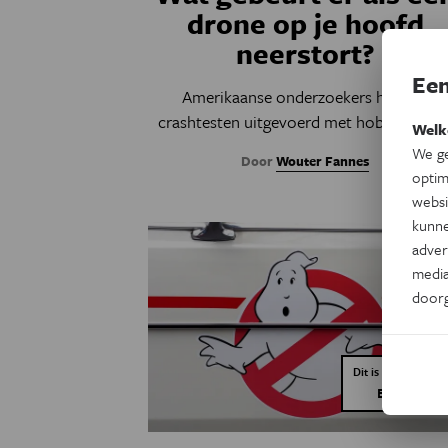
drone op je hoofd
neerstort?
Een
Amerikaanse onderzoekers hebben
crashtesten uitgevoerd met hobbydrones
Welk
We ge
Door
Wouter Fannes
optim
websi
kunne
adver
media
door
Dit is een artikel v
Eos Blogs