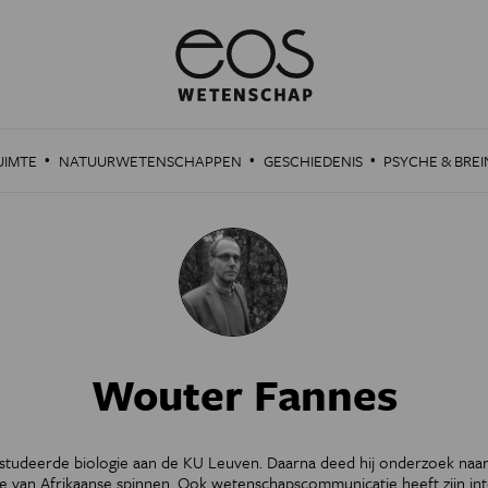
·
·
·
UIMTE
NATUURWETENSCHAPPEN
GESCHIEDENIS
PSYCHE & BREI
Wouter Fannes
tudeerde biologie aan de KU Leuven. Daarna deed hij onderzoek naa
ie van Afrikaanse spinnen. Ook wetenschapscommunicatie heeft zijn int