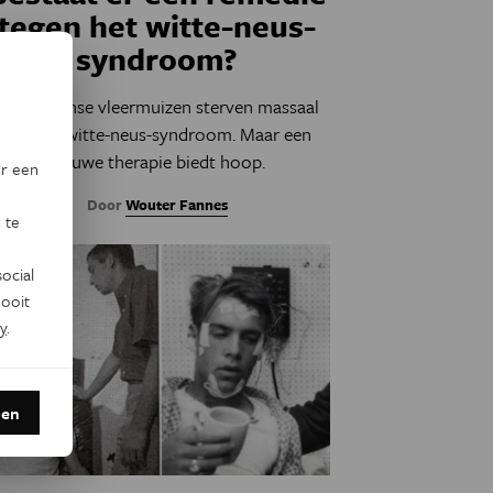
tegen het witte-neus-
syndroom?
Amerikaanse vleermuizen sterven massaal
aan het witte-neus-syndroom. Maar een
nieuwe therapie biedt hoop.
or een
Door
Wouter Fannes
 te
ocial
ooit
y
.
den