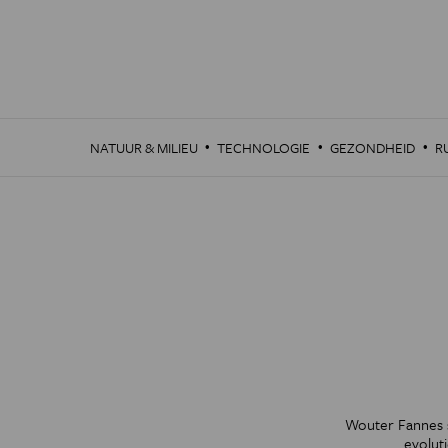
Overslaan
en
naar
de
inhoud
gaan
·
·
·
NATUUR & MILIEU
TECHNOLOGIE
GEZONDHEID
R
Wouter Fannes s
evolut