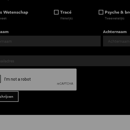
s Wetenschap
Tracé
Psyche & br
 week
Wekelijks
Tweewekelijks
naam
Achternaam