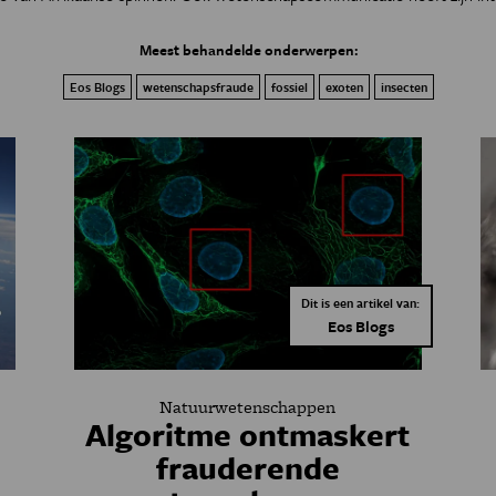
Meest behandelde onderwerpen:
Eos Blogs
wetenschapsfraude
fossiel
exoten
insecten
Dit is een artikel van:
Eos Blogs
Natuurwetenschappen
Algoritme ontmaskert
frauderende