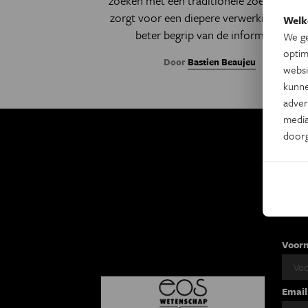
zoeken met een traditionele zoekmachin
zorgt voor een diepere verwerking en ee
Welk
beter begrip van de informatie.
We ge
optim
Door
Bastien Beaujeu
websi
kunne
adver
media
door
Ki
Eo
2 x
Voor
Email