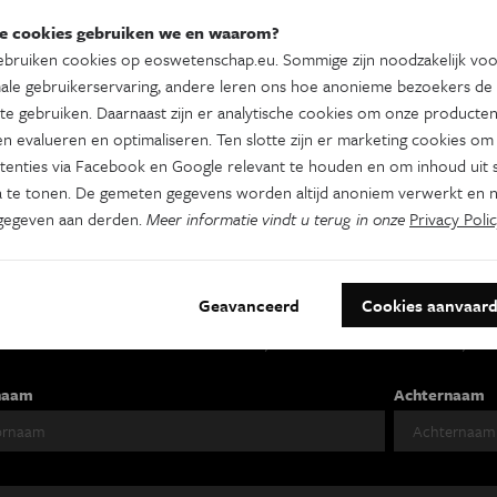
e
n
e cookies gebruiken we en waarom?
bruiken cookies op eoswetenschap.eu. Sommige zijn noodzakelijk vo
ale gebruikerservaring, andere leren ons hoe anonieme bezoekers de
te gebruiken. Daarnaast zijn er analytische cookies om onze producten
n evalueren en optimaliseren. Ten slotte zijn er marketing cookies om
tenties via Facebook en Google relevant te houden en om inhoud uit s
 te tonen. De gemeten gegevens worden altijd anoniem verwerkt en n
gegeven aan derden.
Meer informatie vindt u terug in onze
Privacy Polic
es je nieuwsbrief
Geavanceerd
Cookies aanvaar
s Wetenschap
Tracé
Psyche & br
 week
Wekelijks
Tweewekelijks
naam
Achternaam