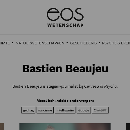
·
·
·
UIMTE
NATUURWETENSCHAPPEN
GESCHIEDENIS
PSYCHE & BREI
Bastien Beaujeu
Bastien Beaujeu is stagiair-journalist bij
Cerveau & Psycho.
Meest behandelde onderwerpen:
gedrag
narcisme
intelligentie
Google
ChatGPT