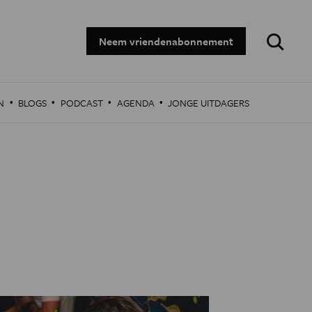
Zoeken:
Neem vriendenabonnement
·
·
·
·
N
BLOGS
PODCAST
AGENDA
JONGE UITDAGERS