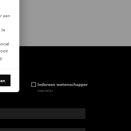
or een
 te
ocial
ooit
y
.
den
ein
Iedereen wetenschapper
Maandelijks