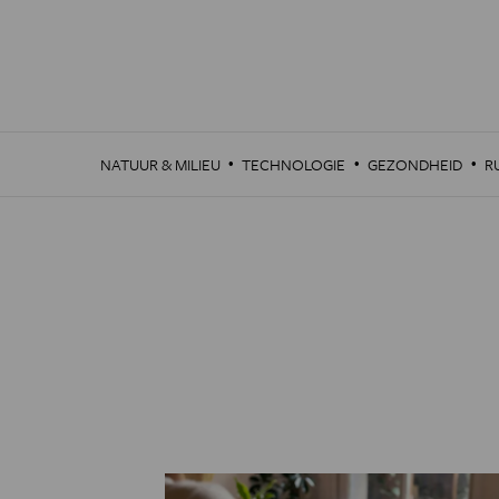
Overslaan
en
naar
de
inhoud
gaan
·
·
·
NATUUR & MILIEU
TECHNOLOGIE
GEZONDHEID
R