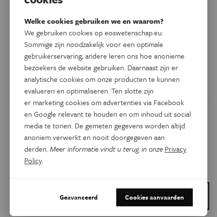
Technologie
Column
Spreken als een mens,
Welke cookies gebruiken we en waarom?
redeneren als een papegaai
We gebruiken cookies op eoswetenschap.eu.
Sommige zijn noodzakelijk voor een optimale
Taalmodellen hebben het moeilijk met raadsels.
gebruikerservaring, andere leren ons hoe anonieme
Wiskundige Ann Dooms legt uit waarom.
bezoekers de website gebruiken. Daarnaast zijn er
analytische cookies om onze producten te kunnen
Door
Ann Dooms
evalueren en optimaliseren. Ten slotte zijn
er marketing cookies om advertenties via Facebook
en Google relevant te houden en om inhoud uit social
media te tonen. De gemeten gegevens worden altijd
anoniem verwerkt en nooit doorgegeven aan
derden.
Meer informatie vindt u terug in onze
Privacy
Policy
.
Dit is een artikel van:
Geavanceerd
Cookies aanvaarden
Vlaamse PhD Cup