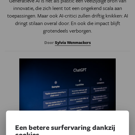
Generatieve AI is net als plastic een veelzijdige bron van
innovatie, die zich leent tot een ongekend scala aan
toepassingen. Maar ook AI-critici zullen driftig knikken: AI
dringt stilaan overal door. En ook die impact blijft
grotendeels verborgen.
Door
Sylvia Wenmackers
Een betere surfervaring dankzij
cookies