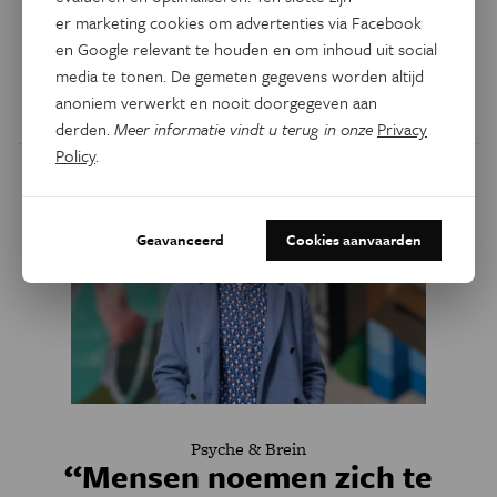
er marketing cookies om advertenties via Facebook
In zijn allerlaatste column voor
Psyche&Brein
doet
en Google relevant te houden en om inhoud uit social
columnist Vittorio Busato een bekentenis.
media te tonen. De gemeten gegevens worden altijd
anoniem verwerkt en nooit doorgegeven aan
Door
Vittorio Busato
derden.
Meer informatie vindt u terug in onze
Privacy
Policy
.
Geavanceerd
Cookies aanvaarden
Psyche & Brein
“Mensen noemen zich te