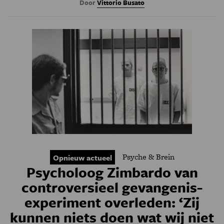
Door
Vittorio Busato
Psyche & Brein
Opnieuw actueel
Psycholoog Zimbardo van
controversieel gevangenis­
experiment overleden: ‘Zij
kunnen niets doen wat wij niet