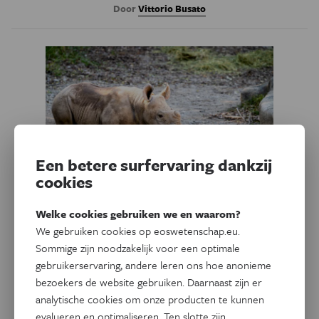
Door
Vittorio Busato
Een betere surfervaring dankzij
cookies
Welke cookies gebruiken we en waarom?
Psyche & Brein
Column
We gebruiken cookies op eoswetenschap.eu.
Járen heb ik niet durven
Sommige zijn noodzakelijk voor een optimale
douchen in gezelschap. Dat
gebruikerservaring, andere leren ons hoe anonieme
bezoekers de website gebruiken. Daarnaast zijn er
schrijf ik nu definitief van me
analytische cookies om onze producten te kunnen
af
evalueren en optimaliseren. Ten slotte zijn