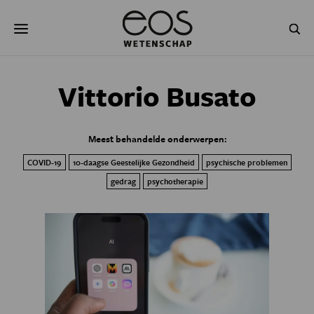
Overslaan
Zoeken
en
naar
de
inhoud
gaan
NATUUR & MILIEU
TECHNOLOGIE
Vittorio Busato
GEZONDHEID
RUIMTE
Meest behandelde onderwerpen:
NATUURWETENSCHAPPEN
GESCHIEDENIS
COVID-19
10-daagse Geestelijke Gezondheid
psychische problemen
PSYCHE & BREIN
BLOGS
gedrag
psychotherapie
PODCAST
AGENDA
JONGE UITDAGERS