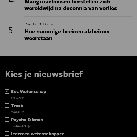
Mangrovebossen herstellen zich
wereldwijd na decennia van verlies
Psyche & Brein
Hoe sommige breinen alzheimer
weerstaan
Kies je nieuwsbrief
Eos Wetenschap
2 x week
Tracé
Wekelijks
Psyche & brein
Tweewekelijks
Iedereen wetenschapper