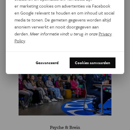
Dit artikel delen op:
er marketing cookies om advertenties via Facebook
en Google relevant te houden en om inhoud uit social
Facebook
Twitter
Linkedin
media te tonen. De gemeten gegevens worden altijd
anoniem verwerkt en nooit doorgegeven aan
derden.
Meer informatie vindt u terug in onze
Privacy
Gerelateerde artikels
Policy
.
Geavanceerd
Cookies aanvaarden
Psyche & Brein