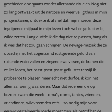
geschieden doorgaans zonder allerhande rituelen. Nog niet
zo lang ontwaakt uit de narcose en weer veilig thuis in mijn
jongenskamer, ontdekte ik al snel dat mijn moeder deze
ingrijpende mijlpaal in mijn leven toch wel enige luister bij
wilde zetten. Lang durfde ik die dag niet te plassen, bang als
ik was dat het zou gaan schrijnen. De newage-muziek die ze
opzette, met het zogenaamd rustgevende geluid van
ruisende watervallen en zingende walvissen, de kranen die
ze liet lopen, het pssst-pssst-pssst-gefluister terwijl ik
probeerde te plassen maar écht niet durfde: ik kon het
allemaal weinig waarderen. Maar dat iedereen die op
bezoek kwam die week – oma’s, ooms, tantes, vrienden,
vriendinnen, wildvreemden zelfs – zo nodig mijn voor
eeuwig gescalpeerde roede moest zien, als betrof het de