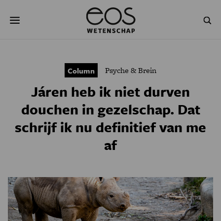
Overslaan
Zoeken
en
naar
de
inhoud
gaan
NATUUR & MILIEU
TECHNOLOGIE
Psyche & Brein
Column
GEZONDHEID
RUIMTE
Járen heb ik niet durven
NATUURWETENSCHAPPEN
GESCHIEDENIS
douchen in gezelschap. Dat
schrijf ik nu definitief van me
PSYCHE & BREIN
BLOGS
af
PODCAST
AGENDA
JONGE UITDAGERS