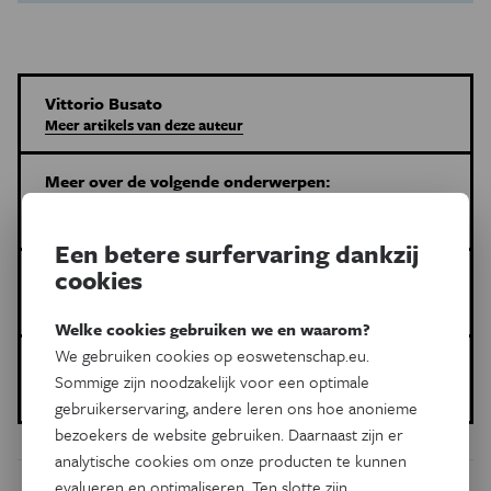
Vittorio Busato
Meer artikels van deze auteur
Meer over de volgende onderwerpen:
Psyche & Brein
penis
schaamte
kinderen
Een betere surfervaring dankzij
cookies
Dit is een artikel van:
Eos Psyche&Brein
Welke cookies gebruiken we en waarom?
We gebruiken cookies op eoswetenschap.eu.
Gepubliceerd op:
Sommige zijn noodzakelijk voor een optimale
13 april 2022
gebruikerservaring, andere leren ons hoe anonieme
bezoekers de website gebruiken. Daarnaast zijn er
analytische cookies om onze producten te kunnen
evalueren en optimaliseren. Ten slotte zijn