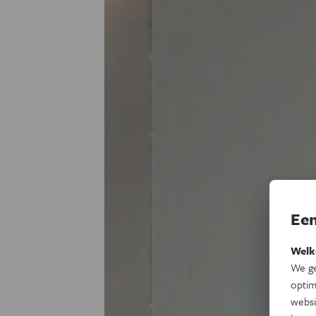
Een
Welk
We ge
optim
websi