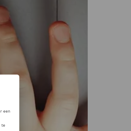
or een
 te