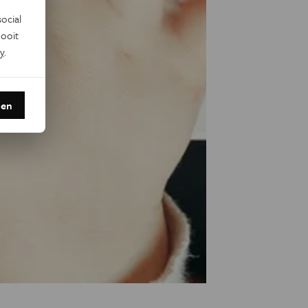
ocial
ooit
y
.
den