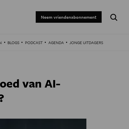
Zoeken:
Neem vriendenabonnement
·
·
·
·
N
BLOGS
PODCAST
AGENDA
JONGE UITDAGERS
loed van AI-
?