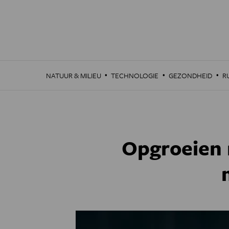
Overslaan
en
naar
de
inhoud
gaan
·
·
·
NATUUR & MILIEU
TECHNOLOGIE
GEZONDHEID
R
Opgroeien m