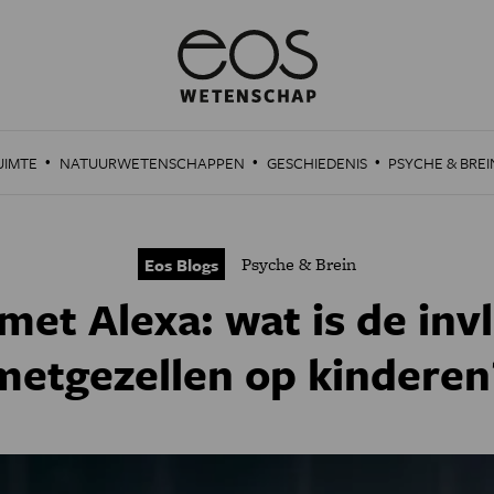
·
·
·
UIMTE
NATUURWETENSCHAPPEN
GESCHIEDENIS
PSYCHE & BREI
Psyche & Brein
Eos Blogs
et Alexa: wat is de inv
metgezellen op kinderen