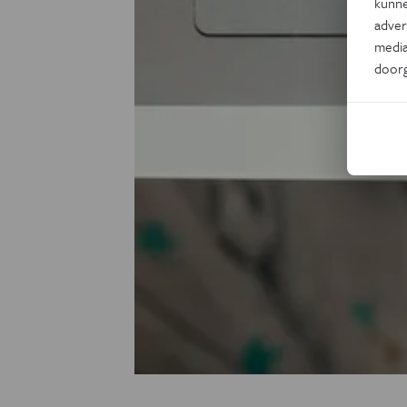
kunne
adver
media
door