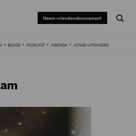
Zoeken:
Neem vriendenabonnement
·
·
·
·
N
BLOGS
PODCAST
AGENDA
JONGE UITDAGERS
haam