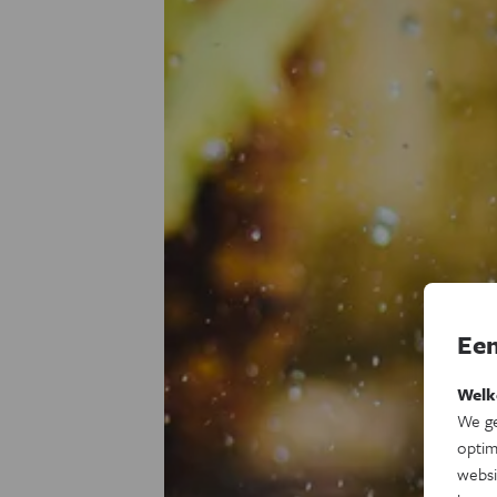
Een
Welk
We ge
optim
websi