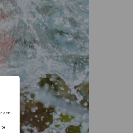
or een
 te