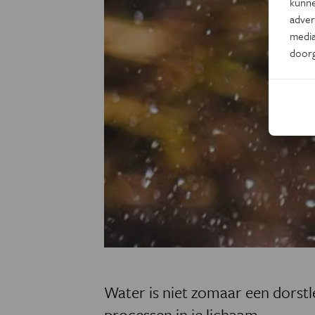
kunne
adver
media
door
Water is niet zomaar een dorstles
processen in je lichaam.