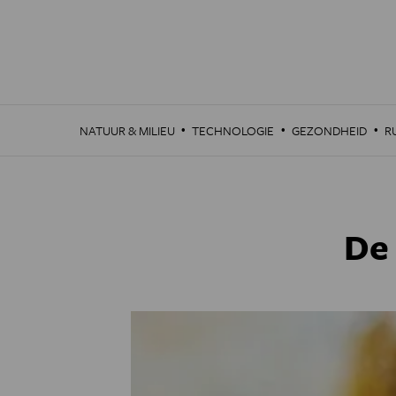
Overslaan
en
naar
de
inhoud
gaan
·
·
·
NATUUR & MILIEU
TECHNOLOGIE
GEZONDHEID
R
De 