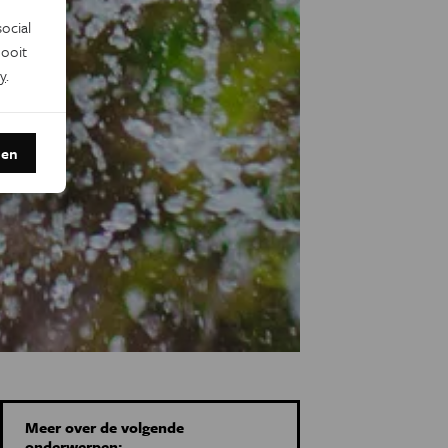
ocial
ooit
y
.
den
Meer over de volgende
onderwerpen: