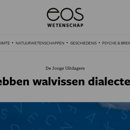
·
·
·
UIMTE
NATUURWETENSCHAPPEN
GESCHIEDENIS
PSYCHE & BREI
De Jonge Uitdagers
bben walvissen dialect