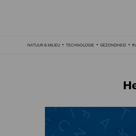
Overslaan
en
naar
de
inhoud
gaan
·
·
·
NATUUR & MILIEU
TECHNOLOGIE
GEZONDHEID
R
He