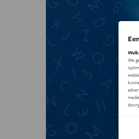
Een
Welk
We ge
optim
websi
kunne
adver
media
door