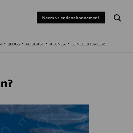
Zoeken:
Neem vriendenabonnement
·
·
·
·
N
BLOGS
PODCAST
AGENDA
JONGE UITDAGERS
en?