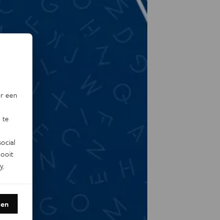
or een
 te
ocial
ooit
y
.
den