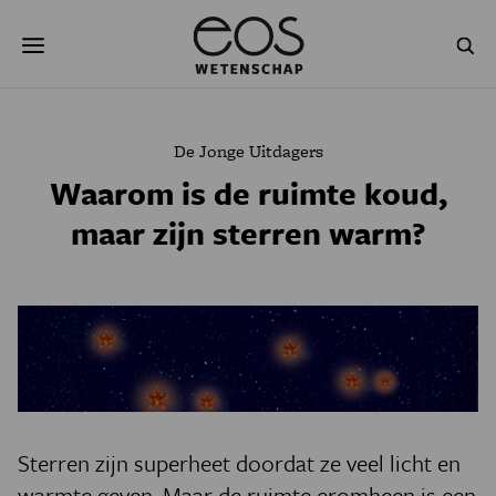
Overslaan
Zoeken
en
naar
de
inhoud
gaan
NATUUR & MILIEU
TECHNOLOGIE
De Jonge Uitdagers
GEZONDHEID
RUIMTE
Waarom is de ruimte koud,
maar zijn sterren warm?
NATUURWETENSCHAPPEN
GESCHIEDENIS
PSYCHE & BREIN
BLOGS
PODCAST
AGENDA
JONGE UITDAGERS
Sterren zijn superheet doordat ze veel licht en
warmte geven. Maar de ruimte eromheen is een