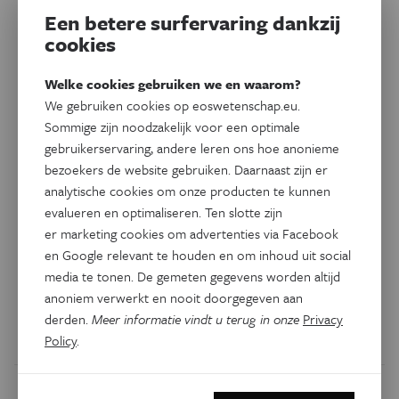
Een betere surfervaring dankzij
cookies
Welke cookies gebruiken we en waarom?
We gebruiken cookies op eoswetenschap.eu.
Sommige zijn noodzakelijk voor een optimale
gebruikerservaring, andere leren ons hoe anonieme
bezoekers de website gebruiken. Daarnaast zijn er
analytische cookies om onze producten te kunnen
evalueren en optimaliseren. Ten slotte zijn
De Jonge Uitdagers
er marketing cookies om advertenties via Facebook
De reis van strandzand
en Google relevant te houden en om inhoud uit social
media te tonen. De gemeten gegevens worden altijd
Het lijkt misschien alsof strandzand altijd al op het strand
anoniem verwerkt en nooit doorgegeven aan
heeft gelegen, maar elke korrel heeft een lange reis achter
derden.
Meer informatie vindt u terug in onze
Privacy
de rug voordat hij daar belandt.
Policy
.