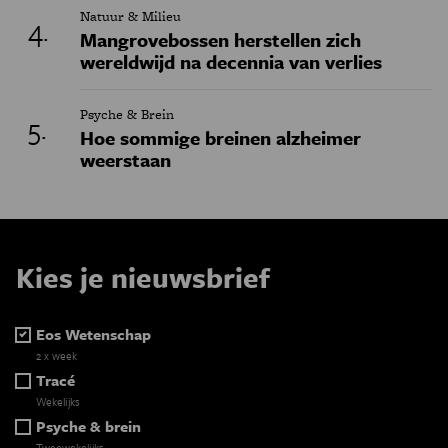
Natuur & Milieu
Mangrovebossen herstellen zich
wereldwijd na decennia van verlies
Psyche & Brein
Hoe sommige breinen alzheimer
weerstaan
Kies je nieuwsbrief
Eos Wetenschap
2 x week
Tracé
Wekelijks
Psyche & brein
Tweewekelijks