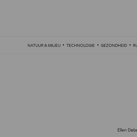
Overslaan
en
naar
de
inhoud
gaan
·
·
·
NATUUR & MILIEU
TECHNOLOGIE
GEZONDHEID
R
Ellen Deb