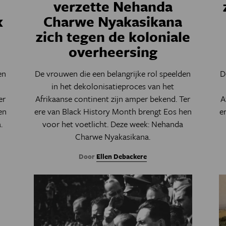
verzette Nehanda
k
Charwe Nyakasikana
zich tegen de koloniale
overheersing
en
De vrouwen die een belangrijke rol speelden
D
in het dekolonisatieproces van het
er
Afrikaanse continent zijn amper bekend. Ter
A
en
ere van Black History Month brengt Eos hen
e
.
voor het voetlicht. Deze week: Nehanda
Charwe Nyakasikana.
Door
Ellen Debackere