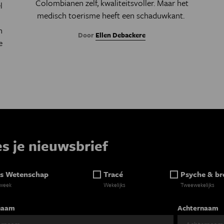
Colombianen zelf, kwaliteitsvoller. Maar het
l
medisch toerisme heeft een schaduwkant.
n
Door
Ellen Debackere
e
es je nieuwsbrief
s Wetenschap
Tracé
Psyche & br
 week
Wekelijks
Tweewekelijks
naam
Achternaam