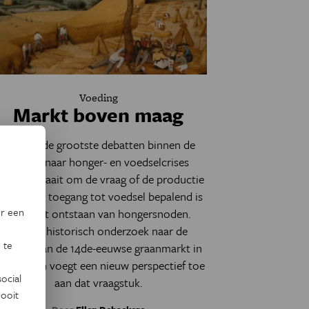
Voeding
Markt boven maag
Eén van de grootste debatten binnen de
studies naar honger- en voedselcrises
andaag draait om de vraag of de productie
an wel de toegang tot voedsel bepalend is
or een
voor het ontstaan van hongersnoden.
Recent historisch onderzoek naar de
 te
werking van de 14de-eeuwse graanmarkt in
laanderen voegt een nieuw perspectief toe
ocial
aan dat vraagstuk.
ooit