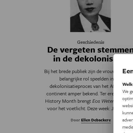
Geschiedenis
De vergeten stemme
in de dekolonisatie
Een
Bij het brede publiek zijn de vrouwen die e
belangrijke rol speelden in het
Welk
dekolonisatieproces van het Afrikaanse
We ge
continent amper bekend. Ter ere van Blac
optim
History Month brengt
Eos Wetenschap
h
websi
voor het voetlicht. Deze week: Jane Vialle
kunne
adver
Door
Ellen Debackere
media