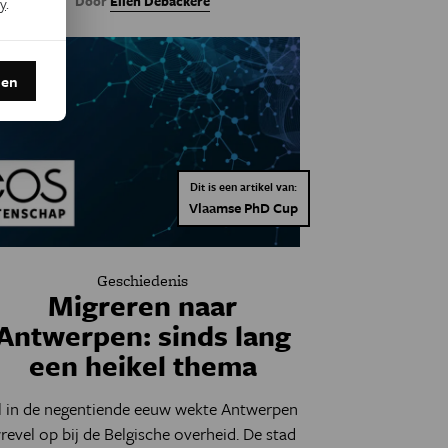
Door
Ellen Debackere
y
.
den
Dit is een artikel van:
Vlaamse PhD Cup
Geschiedenis
Migreren naar
Antwerpen: sinds lang
een heikel thema
l in de negentiende eeuw wekte Antwerpen
revel op bij de Belgische overheid. De stad