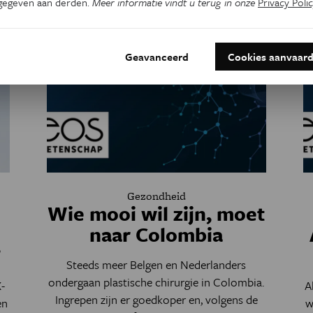
gegeven aan derden.
Meer informatie vindt u terug in onze
Privacy Polic
Geavanceerd
Cookies aanvaar
Gezondheid
Wie mooi wil zijn, moet
naar Colombia
’
Steeds meer Belgen en Nederlanders
ondergaan plastische chirurgie in Colombia.
-
A
Ingrepen zijn er goedkoper en, volgens de
en
w