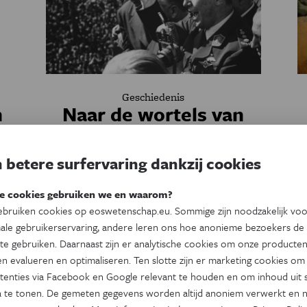
Geschiedenis
n
Naar de wortels van
het populisme
 betere surfervaring dankzij cookies
en
Wie het populisme echt wil begrijpen, kan
v
niet om zijn geschiedenis heen. De term
d
e cookies gebruiken we en waarom?
kreeg in de loop van de tijd – en afhankelijk
bruiken cookies op eoswetenschap.eu. Sommige zijn noodzakelijk vo
k
van de locatie – een wisselende betekenis.
ale gebruikerservaring, andere leren ons hoe anonieme bezoekers de
en
Door
Ellen Debackere
te gebruiken. Daarnaast zijn er analytische cookies om onze producten
.
n evalueren en optimaliseren. Ten slotte zijn er marketing cookies om
V
tenties via Facebook en Google relevant te houden en om inhoud uit s
 te tonen. De gemeten gegevens worden altijd anoniem verwerkt en n