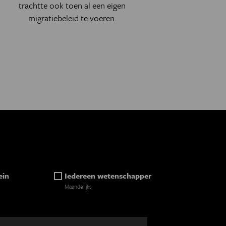
trachtte ook toen al een eigen
migratiebeleid te voeren.
ein
Iedereen wetenschapper
Maandelijks