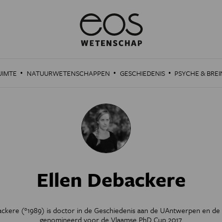
·
·
·
UIMTE
NATUURWETENSCHAPPEN
GESCHIEDENIS
PSYCHE & BREI
Ellen Debackere
ackere (°1989) is doctor in de Geschiedenis aan de UAntwerpen en de 
genomineerd voor de Vlaamse PhD Cup 2017.