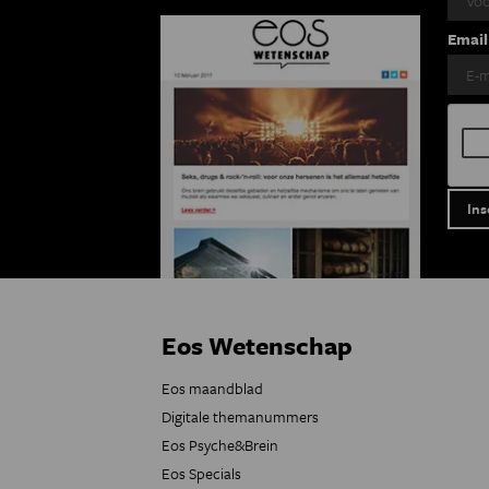
Email
Eos Wetenschap
Eos maandblad
Digitale themanummers
Eos Psyche&Brein
Eos Specials