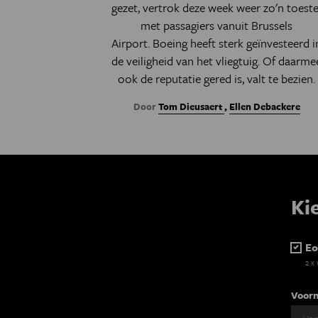
gezet, vertrok deze week weer zo'n toeste
met passagiers vanuit Brussels
Airport. Boeing heeft sterk geïnvesteerd i
de veiligheid van het vliegtuig. Of daarme
ook de reputatie gered is, valt te bezien.
Door
Tom Dieusaert
,
Ellen Debackere
Ki
Eo
2 x
Voor