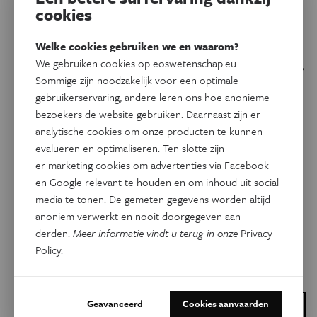
permanente oplossing
cookies
Steeds meer mensen krijgen last van droge ogen. Naast de
Welke cookies gebruiken we en waarom?
We gebruiken cookies op eoswetenschap.eu.
vergrijzing van de bevolking zijn overmatig schermgebruik,
Sommige zijn noodzakelijk voor een optimale
zachte lenzen en luchtvervuiling de grote boosdoeners.
gebruikerservaring, andere leren ons hoe anonieme
Europese universiteiten zoeken samen naar nieuwe
bezoekers de website gebruiken. Daarnaast zijn er
behandelingen.
analytische cookies om onze producten te kunnen
Door
Els Verweire
evalueren en optimaliseren. Ten slotte zijn
er marketing cookies om advertenties via Facebook
en Google relevant te houden en om inhoud uit social
media te tonen. De gemeten gegevens worden altijd
anoniem verwerkt en nooit doorgegeven aan
derden.
Meer informatie vindt u terug in onze
Privacy
Policy
.
Geavanceerd
Cookies aanvaarden
Dit is een artikel van: