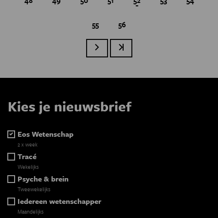
Page
55
Page
56
Paginatie
Volgende pagina
Laatste pagina
Kies je nieuwsbrief
Eos Wetenschap
2 x week
Tracé
Wekelijks
Psyche & brein
Tweewekelijks
Iedereen wetenschapper
Maandelijks