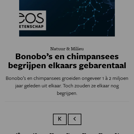
Natuur & Milieu
Bonobo’s en chimpansees
begrijpen elkaars gebarentaal
Bonobo’s en chimpansees groeiden ongeveer 1 à 2 miljoen
jaar geleden uit elkaar. Toch zouden ze elkaar nog
begrijpen.
Eerste pagina
Vorige pagina
Page
48
Page
49
Page
50
Page
51
Huidige pagina
52
Page
53
Page
54