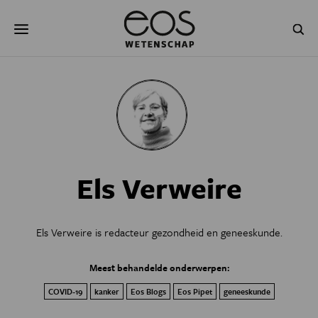
Overslaan
Zoeken
en
naar
de
inhoud
gaan
NATUUR & MILIEU
TECHNOLOGIE
GEZONDHEID
RUIMTE
NATUURWETENSCHAPPEN
GESCHIEDENIS
Els Verweire
PSYCHE & BREIN
BLOGS
PODCAST
AGENDA
Els Verweire is redacteur gezondheid en geneeskunde.
JONGE UITDAGERS
Meest behandelde onderwerpen:
COVID-19
kanker
Eos Blogs
Eos Pipet
geneeskunde