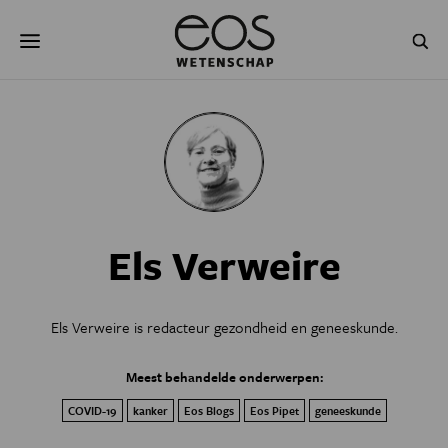
Overslaan
Zoeken
en
naar
de
inhoud
gaan
NATUUR & MILIEU
TECHNOLOGIE
GEZONDHEID
RUIMTE
NATUURWETENSCHAPPEN
GESCHIEDENIS
Els Verweire
PSYCHE & BREIN
BLOGS
PODCAST
AGENDA
Els Verweire is redacteur gezondheid en geneeskunde.
JONGE UITDAGERS
Meest behandelde onderwerpen:
COVID-19
kanker
Eos Blogs
Eos Pipet
geneeskunde