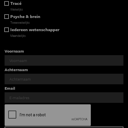
Tracé
Wekelijks
Psyche & brein
Tweewekelijks
Iedereen wetenschapper
Maandelijks
Voornaam
Achternaam
Email