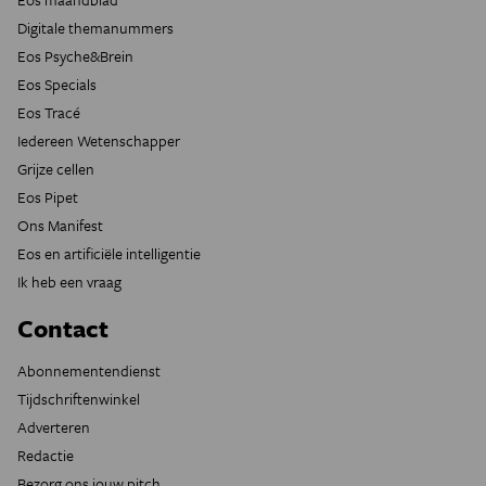
Digitale themanummers
Eos Psyche&Brein
Eos Specials
Eos Tracé
Iedereen Wetenschapper
Grijze cellen
Eos Pipet
Ons Manifest
Eos en artificiële intelligentie
Ik heb een vraag
Contact
Abonnementendienst
Tijdschriftenwinkel
Adverteren
Redactie
Bezorg ons jouw pitch