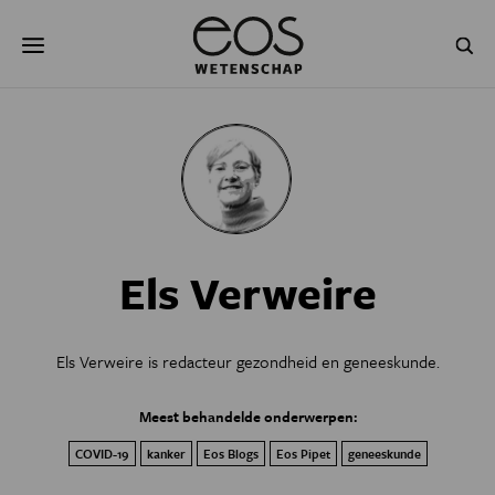
Overslaan
Zoeken
en
naar
de
inhoud
gaan
NATUUR & MILIEU
TECHNOLOGIE
GEZONDHEID
RUIMTE
NATUURWETENSCHAPPEN
GESCHIEDENIS
Els Verweire
PSYCHE & BREIN
BLOGS
PODCAST
AGENDA
Els Verweire is redacteur gezondheid en geneeskunde.
JONGE UITDAGERS
Meest behandelde onderwerpen:
COVID-19
kanker
Eos Blogs
Eos Pipet
geneeskunde