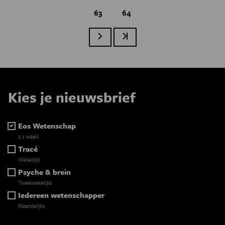
Page
63
Page
64
Paginatie
Volgende pagina
Laatste pagina
Kies je nieuwsbrief
Eos Wetenschap
2 x week
Tracé
Wekelijks
Psyche & brein
Tweewekelijks
Iedereen wetenschapper
Maandelijks