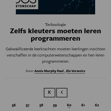
Technologie
Zelfs kleuters moeten leren
programmeren
Gekwalificeerde l­eerkrachten moete­n leerlingen inzichten
verschaffen in de computer­wetenschappen en hen leren
programmeren.
Door
Annie Murphy Paul
,
Els Verweire
Eerste pagina
Vorige pagina
Page
56
Page
57
Page
58
Page
59
Huidige pagina
60
Page
61
Page
62