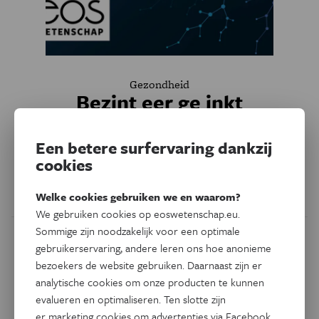
Gezondheid
Bezint eer ge inkt
Tatoeages zijn in, maar niet zonder gevaar. Je kan een
Een betere surfervaring dankzij
infectie of allergische reactie krijgen en de inkt kan
cookies
kankerverwekkende stoffen bevatten.
Welke cookies gebruiken we en waarom?
Door
Els Verweire
We gebruiken cookies op eoswetenschap.eu.
Sommige zijn noodzakelijk voor een optimale
gebruikerservaring, andere leren ons hoe anonieme
bezoekers de website gebruiken. Daarnaast zijn er
analytische cookies om onze producten te kunnen
evalueren en optimaliseren. Ten slotte zijn
er marketing cookies om advertenties via Facebook