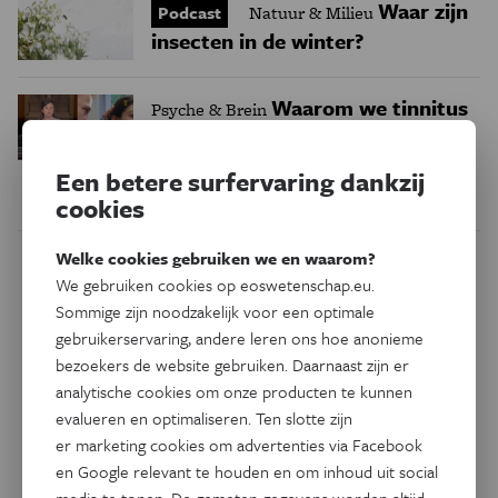
Waar zijn
Podcast
Natuur & Milieu
insecten in de winter?
Waarom we tinnitus
Psyche & Brein
in de hersenen moeten zoeken
Een betere surfervaring dankzij
cookies
Welke cookies gebruiken we en waarom?
Dit artikel delen op:
We gebruiken cookies op eoswetenschap.eu.
Sommige zijn noodzakelijk voor een optimale
Facebook
Twitter
Linkedin
gebruikerservaring, andere leren ons hoe anonieme
bezoekers de website gebruiken. Daarnaast zijn er
analytische cookies om onze producten te kunnen
Keuze van de redactie
evalueren en optimaliseren. Ten slotte zijn
er marketing cookies om advertenties via Facebook
en Google relevant te houden en om inhoud uit social
Geschiedenis