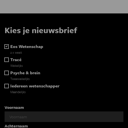
Kies je nieuwsbrief
Eos Wetenschap
2 x week
Tracé
Wekelijks
Psyche & brein
Tweewekelijks
Iedereen wetenschapper
Maandelijks
Voornaam
Achternaam