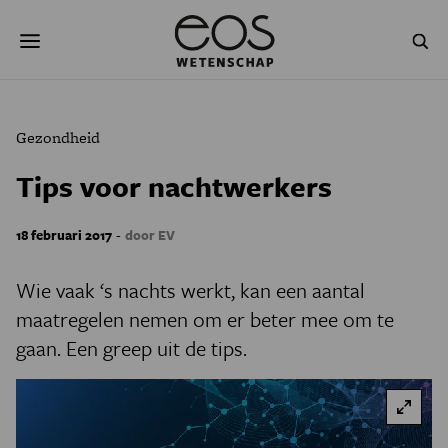
Overslaan
Zoeken
en
naar
de
inhoud
gaan
NATUUR & MILIEU
TECHNOLOGIE
Gezondheid
GEZONDHEID
RUIMTE
Tips voor nachtwerkers
NATUURWETENSCHAPPEN
GESCHIEDENIS
-
18 februari 2017
door EV
PSYCHE & BREIN
BLOGS
Wie vaak ‘s nachts werkt, kan een aantal
PODCAST
AGENDA
maatregelen nemen om er beter mee om te
gaan. Een greep uit de tips.
JONGE UITDAGERS