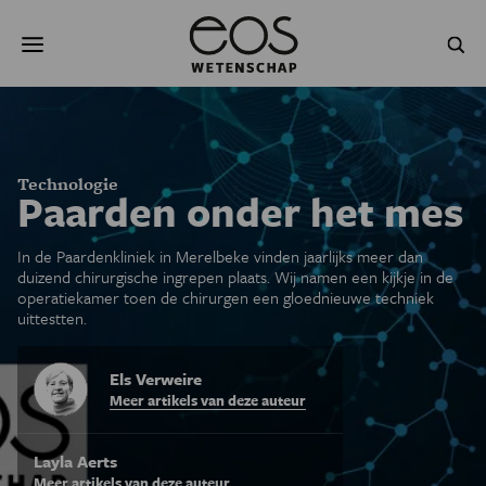
Overslaan
Zoeken
en
naar
de
inhoud
gaan
NATUUR & MILIEU
TECHNOLOGIE
GEZONDHEID
RUIMTE
Technologie
Paarden onder het mes
NATUURWETENSCHAPPEN
GESCHIEDENIS
In de Paardenkliniek in Merelbeke vinden jaarlijks meer dan
duizend chirurgische ingrepen plaats. Wij namen een kijkje in de
PSYCHE & BREIN
BLOGS
operatie­kamer toen de chirurgen een gloednieuwe techniek
uittestten.
PODCAST
AGENDA
Els Verweire
JONGE UITDAGERS
Meer artikels van deze auteur
Layla Aerts
Meer artikels van deze auteur