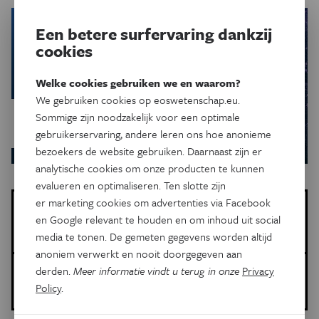
Een betere surfervaring dankzij
cookies
Welke cookies gebruiken we en waarom?
We gebruiken cookies op eoswetenschap.eu.
Sommige zijn noodzakelijk voor een optimale
gebruikerservaring, andere leren ons hoe anonieme
bezoekers de website gebruiken. Daarnaast zijn er
analytische cookies om onze producten te kunnen
evalueren en optimaliseren. Ten slotte zijn
er marketing cookies om advertenties via Facebook
Meer over de volgende onderwerpen:
en Google relevant te houden en om inhoud uit social
Technologie
dieren
paarden
operatie
media te tonen. De gemeten gegevens worden altijd
anoniem verwerkt en nooit doorgegeven aan
derden.
Meer informatie vindt u terug in onze
Privacy
Gepubliceerd op:
Policy
.
16 februari 2017