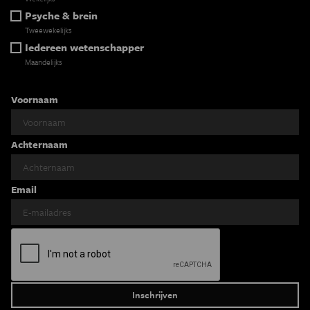
Psyche & brein
Tweewekelijks
Iedereen wetenschapper
Maandelijks
Voornaam
Achternaam
Email