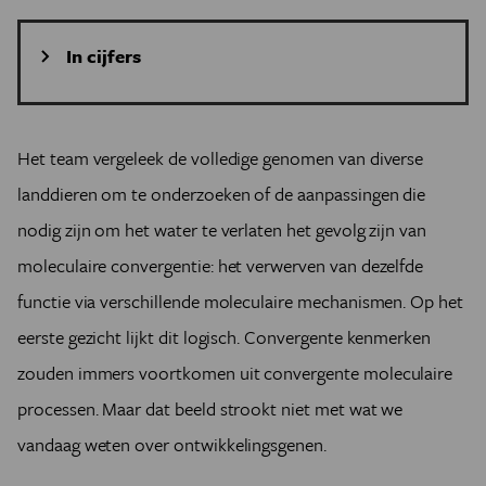
In cijfers
154
Het aantal genomen uit 21 stammen dat het team van
Jordi Paps met elkaar vergeleek om de verovering van
Het team vergeleek de volledige genomen van diverse
het land door dieren te bestuderen.
landdieren om te onderzoeken of de aanpassingen die
11
nodig zijn om het water te verlaten het gevolg zijn van
Het aantal dierlijke taxa dat volgens de analyse
onafhankelijk van elkaar het water heeft verlaten.
moleculaire convergentie: het verwerven van dezelfde
469 miljoen
functie via verschillende moleculaire mechanismen. Op het
Veelpotigen bereikten het land ongeveer 469 ± 60
miljoen jaar geleden. Samen met rondwormen (473 ± 56
eerste gezicht lijkt dit logisch. Convergente kenmerken
miljoen jaar geleden) behoren zij tot de vroegste dieren
zouden immers voortkomen uit convergente moleculaire
die het terrestrische milieu koloniseerden.
processen. Maar dat beeld strookt niet met wat we
vandaag weten over ontwikkelingsgenen.