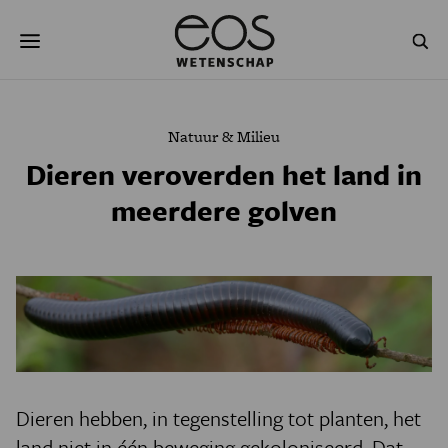
Overslaan
Zoeken
en
naar
de
inhoud
gaan
NATUUR & MILIEU
TECHNOLOGIE
Natuur & Milieu
GEZONDHEID
RUIMTE
Dieren veroverden het land in
meerdere golven
NATUURWETENSCHAPPEN
GESCHIEDENIS
PSYCHE & BREIN
BLOGS
PODCAST
AGENDA
JONGE UITDAGERS
Dieren hebben, in tegenstelling tot planten, het
land niet in één beweging gekoloniseerd. Dat