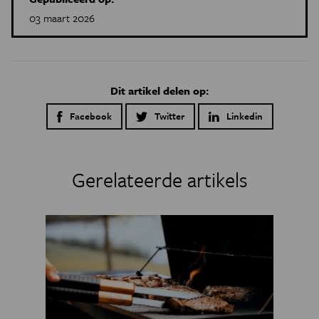
betraden bedelloida raderdiertjes en terrestrische
03 maart 2026
gastropoda het land en vulden ze een inmiddels goed
ontwikkeld ecosysteem aan, waarin bij de gewervelden
ook dinosauriërs, vogels en zoogdieren voorkwamen.
Dit artikel delen op:
Facebook
Twitter
Linkedin
Gerelateerde artikels