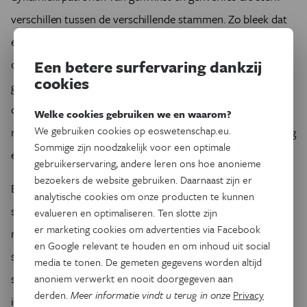
verschillen tussen de verschillende stammen. Zo bleek dat
elke groep een eigen genetische signatuur draagt, wat wijst
Een betere surfervaring dankzij
op duidelijke moleculaire convergentie. De nieuw ontstane
cookies
genfamilies zijn betrokken bij essentiële processen zoals
osmose (het reguleren van watertransport in cellen), het
Welke cookies gebruiken we en waarom?
We gebruiken cookies op eoswetenschap.eu.
metabolisme, vooral van vetzuren, voortplanting, ontgifting
Sommige zijn noodzakelijk voor een optimale
en zintuiglijke waarneming.
gebruikerservaring, andere leren ons hoe anonieme
bezoekers de website gebruiken. Daarnaast zijn er
Elke groep ontwikkelde daarnaast unieke aanpassingen:
analytische cookies om onze producten te kunnen
stressrespons bij bedelloida raderdiertjes en tardigraden;
evalueren en optimaliseren. Ten slotte zijn
er marketing cookies om advertenties via Facebook
neurologische en spieraanpassingen bij clitellate annelida;
en Google relevant te houden en om inhoud uit social
slijmproductie, schelpvorming en estivatie (zomerrust) bij
media te tonen. De gemeten gegevens worden altijd
slakken; een beschermende cuticula bij nematoda;
anoniem verwerkt en nooit doorgegeven aan
derden.
Meer informatie vindt u terug in onze
Privacy
immuunfuncties bij tetrapoda; en bij geleedpotigen onder