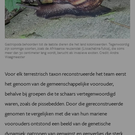
Gastropoda behoorden tot de laatste dieren die het land koloniseerden. Tegenwoordig
zijn sommige soorten, zoals de Afrikaanse reuzenslak (Lissachatina fulica), die soms
meer dan 30 centimeter lang wordt, berucht als invasieve exoten. Credit: Andra
Waagmeester
Voor elk terrestrisch taxon reconstrueerde het team eerst
het genoom van de gemeenschappelijke voorouder,
behalve bij groepen die te schaars vertegenwoordigd
waren, zoals de pissebedden. Door die gereconstrueerde
genomen te vergelijken met die van hun mariene
voorouders ontstond een beeld van de genetische
dynamiek: patronen van genwinst en genverlies die sterk