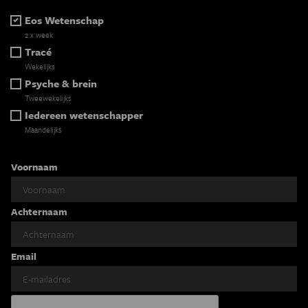
Eos Wetenschap
2 x week
Tracé
Wekelijks
Psyche & brein
Tweewekelijks
Iedereen wetenschapper
Maandelijks
Voornaam
Achternaam
Email