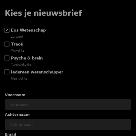
Kies je nieuwsbrief
Eos Wetenschap
2 x week
Tracé
Wekelijks
Psyche & brein
Tweewekelijks
Iedereen wetenschapper
Maandelijks
Voornaam
Achternaam
Email