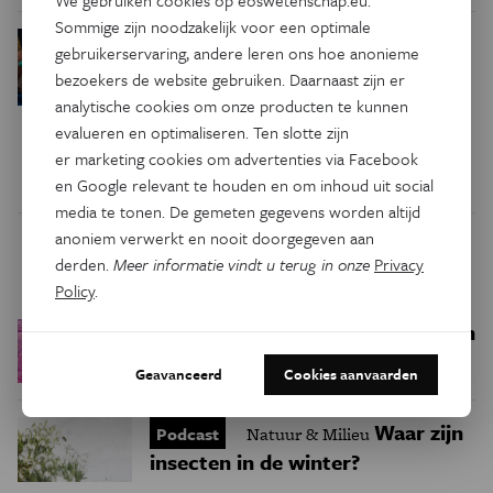
We gebruiken cookies op eoswetenschap.eu.
Sommige zijn noodzakelijk voor een optimale
Verdrijving, genocide
Geschiedenis
gebruikerservaring, andere leren ons hoe anonieme
en gedwongen assimilatie: dit
bezoekers de website gebruiken. Daarnaast zijn er
betekende de Amerikaanse
analytische cookies om onze producten te kunnen
onafhankelijkheid voor de
evalueren en optimaliseren. Ten slotte zijn
inheemse bevolking
er marketing cookies om advertenties via Facebook
en Google relevant te houden en om inhoud uit social
media te tonen. De gemeten gegevens worden altijd
anoniem verwerkt en nooit doorgegeven aan
Trending
derden.
Meer informatie vindt u terug in onze
Privacy
Policy
.
Een bakkerij op 400 miljoen
Ruimte
kilometer van de aarde
Geavanceerd
Cookies aanvaarden
Waar zijn
Podcast
Natuur & Milieu
insecten in de winter?