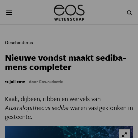
Overslaan
Zoeken
en
naar
de
inhoud
gaan
NATUUR & MILIEU
TECHNOLOGIE
Geschiedenis
GEZONDHEID
RUIMTE
Nieuwe vondst maakt sediba-
mens completer
NATUURWETENSCHAPPEN
GESCHIEDENIS
PSYCHE & BREIN
BLOGS
-
12 juli 2012
door Eos-redactie
PODCAST
AGENDA
Kaak, dijbeen, ribben en wervels van
Australopithecus sediba
waren vastgeklonken in
JONGE UITDAGERS
gesteente.