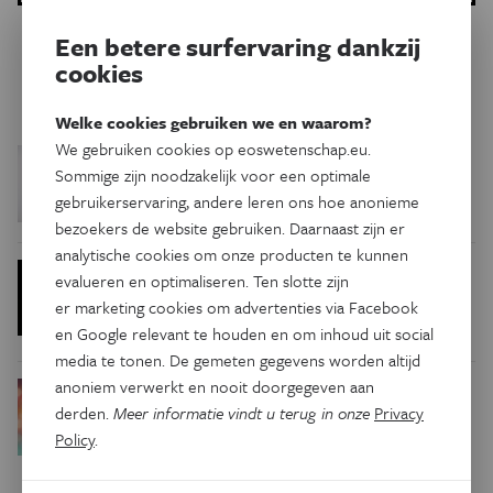
Een betere surfervaring dankzij
cookies
Gerelateerde artikels
Welke cookies gebruiken we en waarom?
We gebruiken cookies op eoswetenschap.eu.
Antibiotica kunnen het
Gezondheid
Sommige zijn noodzakelijk voor een optimale
darmmicrobioom jarenlang
gebruikerservaring, andere leren ons hoe anonieme
beïnvloeden
bezoekers de website gebruiken. Daarnaast zijn er
analytische cookies om onze producten te kunnen
Het westers
Eos Blogs
Gezondheid
evalueren en optimaliseren. Ten slotte zijn
darmmicrobioom is beschadigd,
er marketing cookies om advertenties via Facebook
en dat maakt ons kwetsbaar
en Google relevant te houden en om inhoud uit social
media te tonen. De gemeten gegevens worden altijd
anoniem verwerkt en nooit doorgegeven aan
Gezonde
Psyche & Brein
derden.
Meer informatie vindt u terug in onze
Privacy
darmbacteriën tegen
Policy
.
fibromyalgie