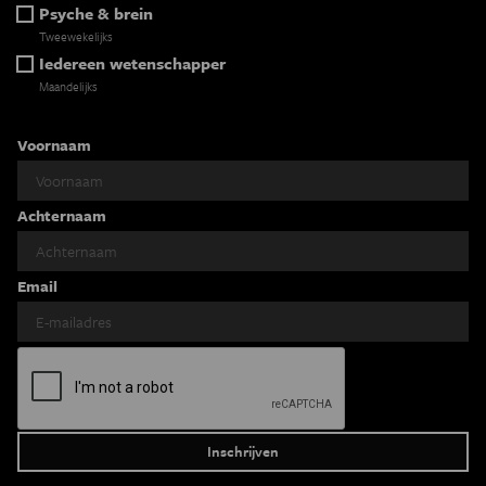
Psyche & brein
Tweewekelijks
Iedereen wetenschapper
Maandelijks
Voornaam
Achternaam
Email