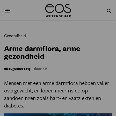
Overslaan
Zoeken
en
naar
de
inhoud
gaan
NATUUR & MILIEU
TECHNOLOGIE
Gezondheid
GEZONDHEID
RUIMTE
Arme darmflora, arme
gezondheid
NATUURWETENSCHAPPEN
GESCHIEDENIS
PSYCHE & BREIN
BLOGS
-
28 augustus 2013
door KV
PODCAST
AGENDA
Mensen met een arme darmflora hebben vaker
overgewicht, en lopen meer risico op
JONGE UITDAGERS
aandoeningen zoals hart- en vaatziekten en
diabetes.