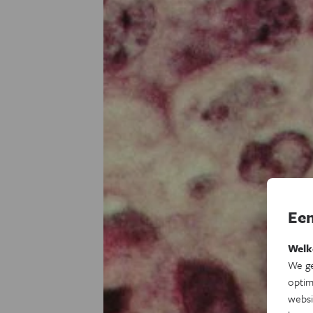
Een
Welk
We ge
optim
websi