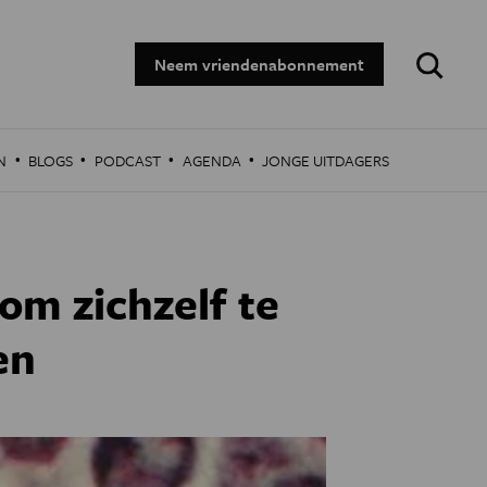
Zoeken:
Neem vriendenabonnement
·
·
·
·
N
BLOGS
PODCAST
AGENDA
JONGE UITDAGERS
om zichzelf te
en