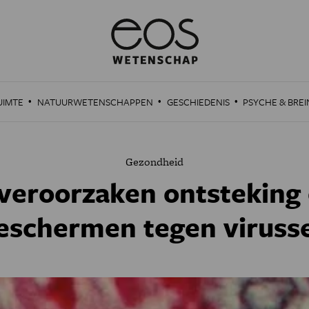
·
·
·
UIMTE
NATUURWETENSCHAPPEN
GESCHIEDENIS
PSYCHE & BREI
Gezondheid
veroorzaken ontsteking 
eschermen tegen viruss