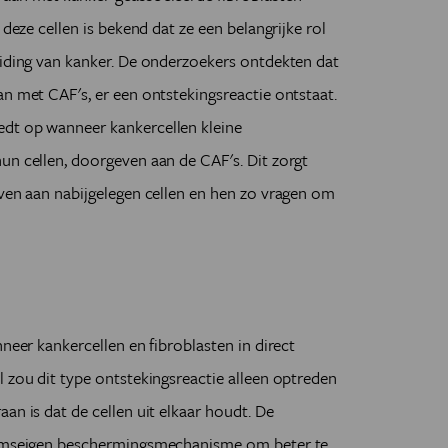
 deze cellen is bekend dat ze een belangrijke rol
eiding van kanker. De onderzoekers ontdekten dat
an met CAF's, er een ontstekingsreactie ontstaat.
edt op wanneer kankercellen kleine
un cellen, doorgeven aan de CAF's. Dit zorgt
even aan nabijgelegen cellen en hen zo vragen om
nneer kankercellen en fibroblasten in direct
l zou dit type ontstekingsreactie alleen optreden
an is dat de cellen uit elkaar houdt. De
haamseigen beschermingsmechanisme om beter te