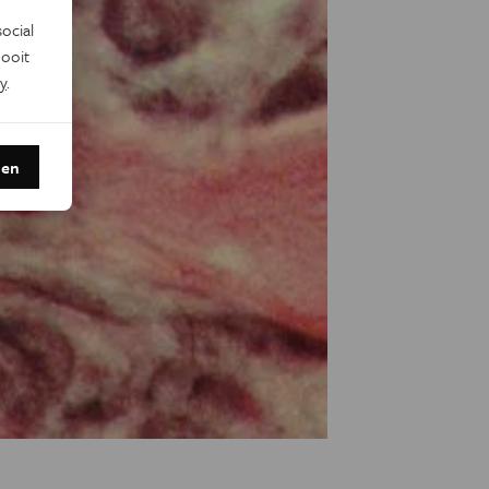
ocial
ooit
y
.
den