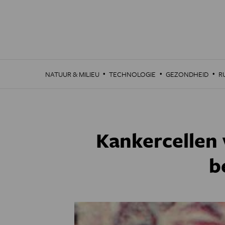
Overslaan
en
naar
de
inhoud
gaan
·
·
·
NATUUR & MILIEU
TECHNOLOGIE
GEZONDHEID
R
Kankercellen 
b