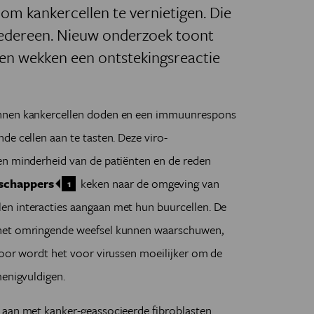
om kankercellen te vernietigen. Die
 iedereen. Nieuw onderzoek toont
len wekken een ontstekingsreactie
unnen kankercellen doden en een immuunrespons
de cellen aan te tasten. Deze viro-
en minderheid van de patiënten en de reden
schappers
keken naar de omgeving van
1
en interacties aangaan met hun buurcellen. De
 het omringende weefsel kunnen waarschuwen,
door wordt het voor virussen moeilijker om de
menigvuldigen.
 aan met kanker-geassocieerde fibroblasten