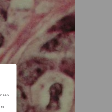
or een
 te