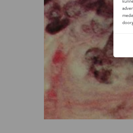
kunne
adver
media
door