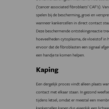
(‘cancer associated fibroblasts’ CAF's). Van
spelen bij de bescherming, groei en verspr
wanneer kankercellen in direct contact sta
Deze beschermende ontstekingsreactie tre
hoeveelheden cytoplasma, de vloeistof in h
ervoor dat de fibroblasten een signaal afg
een handje te komen helpen.
Kaping
Een dergelijk proces vindt alleen plaats wa
contact met elkaar staan. In gezond weefse
tijdens letsel, omdat er meestal een membra
kankercellen kapen dus eigenlijk een lic