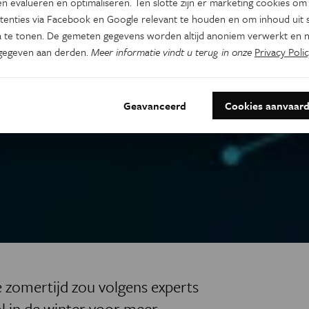
n evalueren en optimaliseren. Ten slotte zijn er marketing cookies om
tenties via Facebook en Google relevant te houden en om inhoud uit s
 te tonen. De gemeten gegevens worden altijd anoniem verwerkt en n
gegeven aan derden.
Meer informatie vindt u terug in onze
Privacy Polic
Geavanceerd
Cookies aanvaar
zomertijd zou volgens experts
al in de winter voor meer