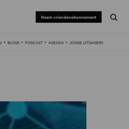
Zoeken:
Neem vriendenabonnement
·
·
·
·
N
BLOGS
PODCAST
AGENDA
JONGE UITDAGERS