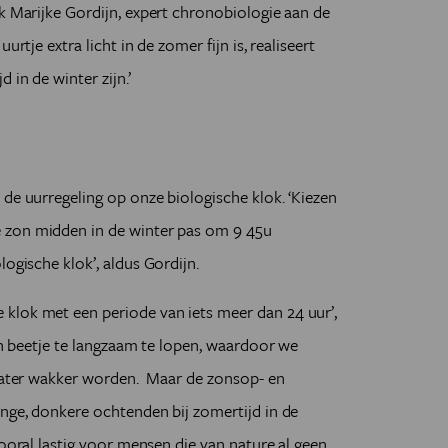
ok Marijke Gordijn, expert chronobiologie aan de
 uurtje extra licht in de zomer fijn is, realiseert
 in de winter zijn.
’
 de uurregeling op onze biologische klok.
‘
Kiezen
 zon midden in de winter pas om 9 45u
ologische klok
’
, aldus Gordijn.
klok met een periode van iets meer dan 24 uur
’
,
n beetje te langzaam te lopen, waardoor we
 later wakker worden. Maar de zonsop- en
nge, donkere ochtenden bij zomertijd in de
vooral lastig voor mensen die van nature al geen