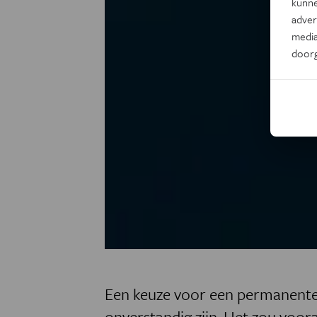
kunne
adver
media
door
Een keuze voor een permanente 
onverstandig zijn. Het zou voor