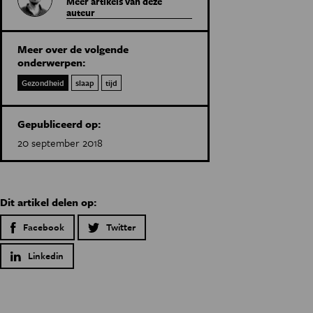
Meer artikels van deze
auteur
Meer over de volgende
onderwerpen:
Gezondheid
slaap
tijd
Gepubliceerd op:
20 september 2018
Dit artikel delen op:
Facebook
Twitter
Linkedin