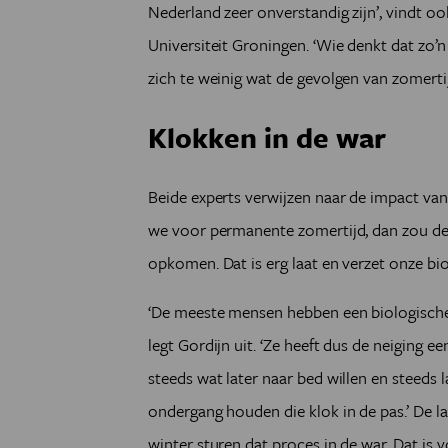
Nederland zeer onverstandig zijn
’
, vindt o
Universiteit Groningen.
‘
Wie denkt dat zo
’
n
zich te weinig wat de gevolgen van zomertijd
Klokken in de war
Beide experts verwijzen naar de impact van
we voor permanente zomertijd, dan zou de
opkomen. Dat is erg laat en verzet onze bi
‘
De meeste mensen hebben een biologische 
legt Gordijn uit.
‘
Ze heeft dus de neiging ee
steeds wat later naar bed willen en steeds
ondergang houden die klok in de pas.
’
De la
winter sturen dat proces in de war. Dat is 