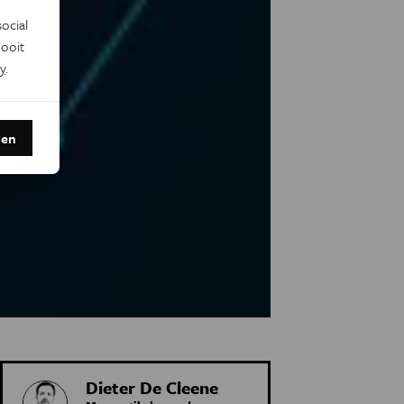
ocial
ooit
y
.
den
Dieter De Cleene