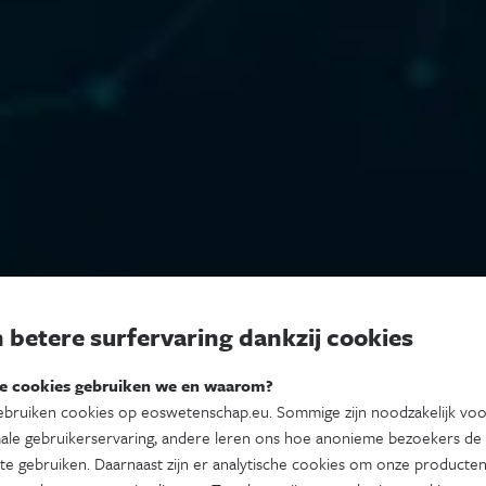
 betere surfervaring dankzij cookies
e cookies gebruiken we en waarom?
bruiken cookies op eoswetenschap.eu. Sommige zijn noodzakelijk vo
ale gebruikerservaring, andere leren ons hoe anonieme bezoekers de
te gebruiken. Daarnaast zijn er analytische cookies om onze producten