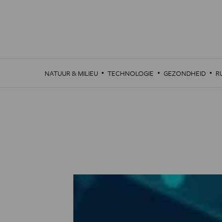
Overslaan
en
naar
de
inhoud
gaan
·
·
·
NATUUR & MILIEU
TECHNOLOGIE
GEZONDHEID
R