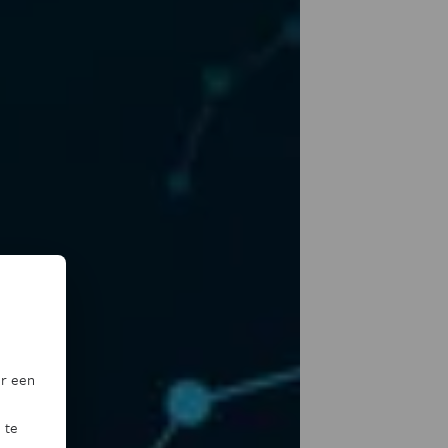
or een
 te