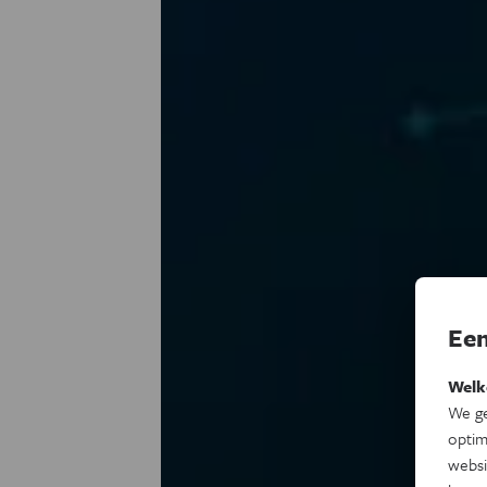
Een
Welk
We ge
optim
websi