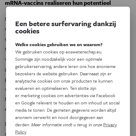
mRNA-vaccins realiseren hun potentieel
De belangstelling voor de mRNA-technologie begon toe te
Een betere surfervaring dankzij
nemen en in 2010 werkten verschillende bedrijven aan de
cookies
ontwikkeling van de methode. Er werd gewerkt aan vaccins
Welke cookies gebruiken we en waarom?
tegen het Zika-virus en MERS-CoV - die laatste is nauw
We gebruiken cookies op eoswetenschap.eu.
verwant aan SARS-CoV-2. Na de uitbraak van de covid-19-
Sommige zijn noodzakelijk voor een optimale
gebruikerservaring, andere leren ons hoe anonieme
pandemie werden in recordtempo twee basaal
bezoekers de website gebruiken. Daarnaast zijn er
gemodificeerde mRNA-vaccins ontwikkeld die coderen
analytische cookies om onze producten te kunnen
evalueren en optimaliseren. Ten slotte zijn
voor het SARS-CoV-2 oppervlakte-eiwit. Er werden
er marketing cookies om advertenties via Facebook
beschermende effecten van ongeveer 95% gerapporteerd
en Google relevant te houden en om inhoud uit social
en beide vaccins werden al in december 2020 goedgekeurd.
media te tonen. De gemeten gegevens worden altijd
anoniem verwerkt en nooit doorgegeven aan
De indrukwekkende flexibiliteit en snelheid waarmee
derden.
Meer informatie vindt u terug in onze
Privacy
Policy
.
mRNA-vaccins kunnen worden ontwikkeld, maken de weg