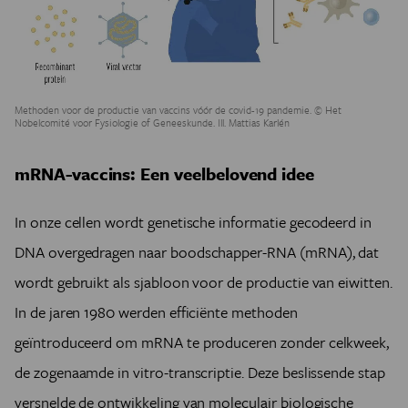
Methoden voor de productie van vaccins vóór de covid-19 pandemie. © Het
Nobelcomité voor Fysiologie of Geneeskunde. Ill. Mattias Karlén
mRNA-vaccins: Een veelbelovend idee
In onze cellen wordt genetische informatie gecodeerd in
DNA overgedragen naar boodschapper-RNA (mRNA), dat
wordt gebruikt als sjabloon voor de productie van eiwitten.
In de jaren 1980 werden efficiënte methoden
geïntroduceerd om mRNA te produceren zonder celkweek,
de zogenaamde in vitro-transcriptie. Deze beslissende stap
versnelde de ontwikkeling van moleculair biologische