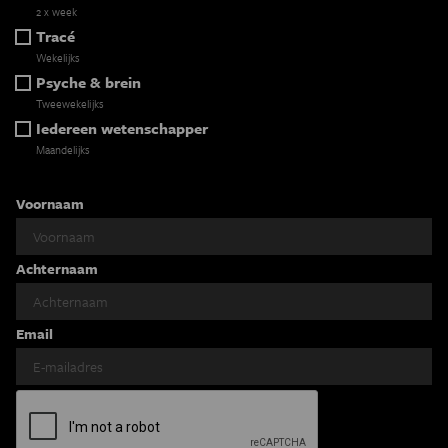
2 x week
Tracé
Wekelijks
Psyche & brein
Tweewekelijks
Iedereen wetenschapper
Maandelijks
Voornaam
Achternaam
Email