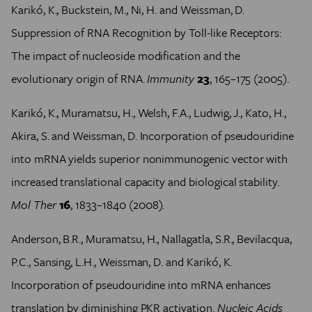
Deaconess Medical Center aan de Harvard Medical
vicepresident en later senior vicepresident bij BioNTech
Karikó, K., Buckstein, M., Ni, H. and Weissman, D.
School en deed postdoctoraal onderzoek aan de
RNA Pharmaceuticals. Sinds 2021 is ze professor aan de
Suppression of RNA Recognition by Toll-like Receptors:
National Institutes of Health. In 1997 richtte Weissman
Universiteit van Szeged en adjunct professor aan de
zijn onderzoeksgroep op aan de Perelman School of
The impact of nucleoside modification and the
Perelman School of Medicine van de Universiteit van
Medicine van de Universiteit van Pennsylvania. Hij is
Pennsylvania.
evolutionary origin of RNA.
Immunity
23
, 165–175 (2005).
professor in vaccinonderzoek en directeur van het
Penn Institute for RNA Innovations.
Karikó, K., Muramatsu, H., Welsh, F.A., Ludwig, J., Kato, H.,
Akira, S. and Weissman, D. Incorporation of pseudouridine
into mRNA yields superior nonimmunogenic vector with
increased translational capacity and biological stability.
Mol Ther
16
, 1833–1840 (2008).
Anderson, B.R., Muramatsu, H., Nallagatla, S.R., Bevilacqua,
P.C., Sansing, L.H., Weissman, D. and Karikó, K.
Incorporation of pseudouridine into mRNA enhances
translation by diminishing PKR activation.
Nucleic Acids