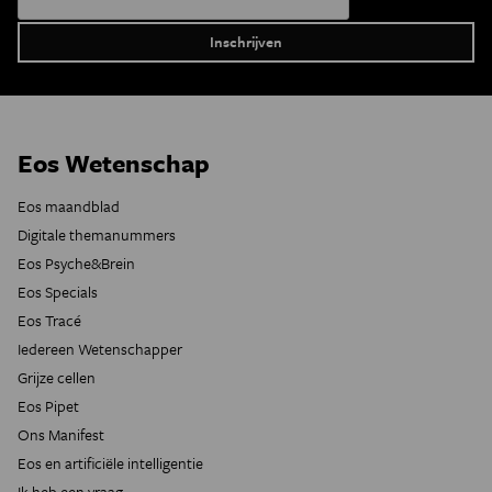
Eos Wetenschap
Eos maandblad
Digitale themanummers
Eos Psyche&Brein
Eos Specials
Eos Tracé
Iedereen Wetenschapper
Grijze cellen
Eos Pipet
Ons Manifest
Eos en artificiële intelligentie
Ik heb een vraag