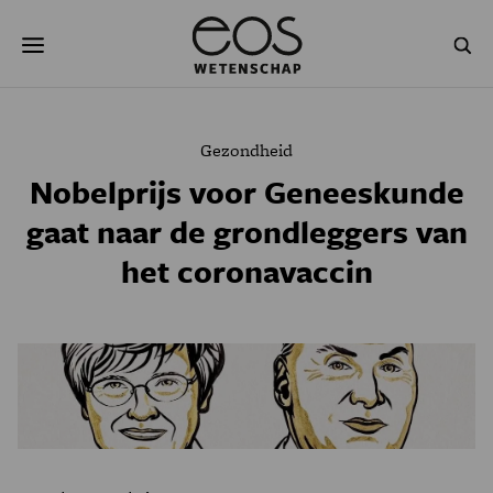
Overslaan
Zoeken
en
naar
de
inhoud
gaan
NATUUR & MILIEU
TECHNOLOGIE
Gezondheid
GEZONDHEID
RUIMTE
Nobelprijs voor Geneeskunde
gaat naar de grondleggers van
NATUURWETENSCHAPPEN
GESCHIEDENIS
het coronavaccin
PSYCHE & BREIN
BLOGS
PODCAST
AGENDA
JONGE UITDAGERS