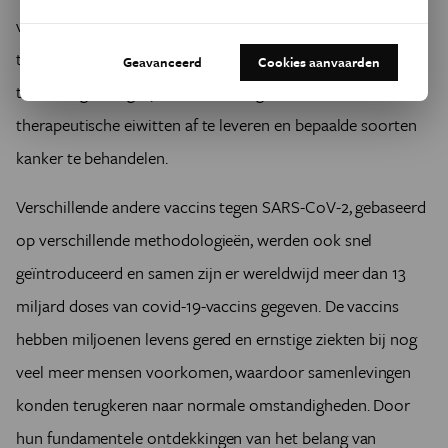
vrij om het nieuwe platform ook te gebruiken voor vaccins
tegen andere infectieziekten. In de toekomst kan de
Geavanceerd
Cookies aanvaarden
technologie mogelijk ook worden gebruikt om
therapeutische eiwitten af te leveren en bepaalde soorten
kanker te behandelen.
Verschillende andere vaccins tegen SARS-CoV-2, gebaseerd
op verschillende methodologieën, werden ook snel
geïntroduceerd en samen zijn er wereldwijd meer dan 13
miljard doses van covid-19-vaccins gegeven. De vaccins
hebben miljoenen levens gered en ernstige ziekten bij nog
veel meer mensen voorkomen, waardoor samenlevingen
konden terugkeren naar normale omstandigheden. Door
hun fundamentele ontdekkingen van het belang van