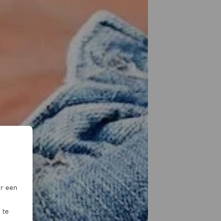
or een
 te