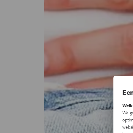
Een
Welk
We ge
optim
websi