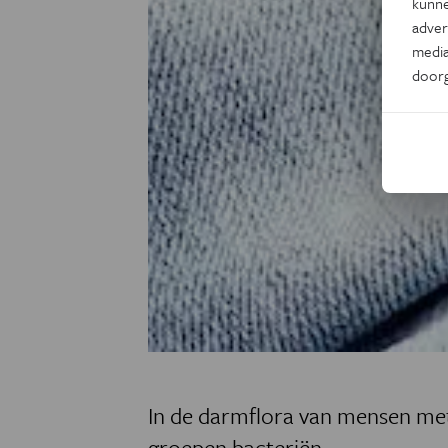
kunne
adver
media
door
In de darmflora van mensen me
groepen bacteriën.