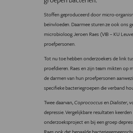
Stoffen geproduceerd door micro-organis
beïnvloeden. Daarmee sturen ze ook ons g
microbioloog Jeroen Raes (VIB – KU Leuve
proefpersonen.
Tot nu toe hebben onderzoekers de link tus
proefdieren. Raes en zijn team mikten op m
de darmen van hun proefpersonen aanwezig
specifieke bacteriegroepen die verband h
Twee daarvan,
Coprococcus
en
Dialister
, 
depressie. Vergelijkbare resultaten keerde
onderzoeksproject en bij een groep depres
Raes ook dat bepaalde bacteriegemeensch