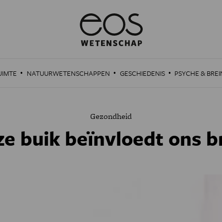
·
·
·
UIMTE
NATUURWETENSCHAPPEN
GESCHIEDENIS
PSYCHE & BREI
Gezondheid
e buik beïnvloedt ons b