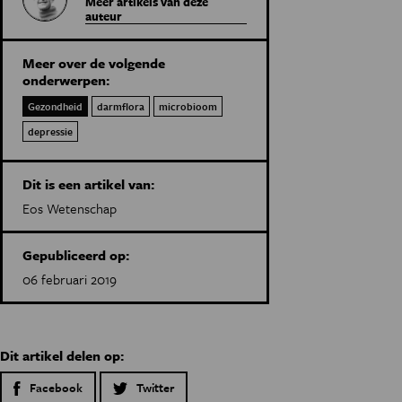
Meer artikels van deze
auteur
Meer over de volgende
onderwerpen:
Gezondheid
darmflora
microbioom
depressie
Dit is een artikel van:
Eos Wetenschap
Gepubliceerd op:
06 februari 2019
Dit artikel delen op:
Facebook
Twitter