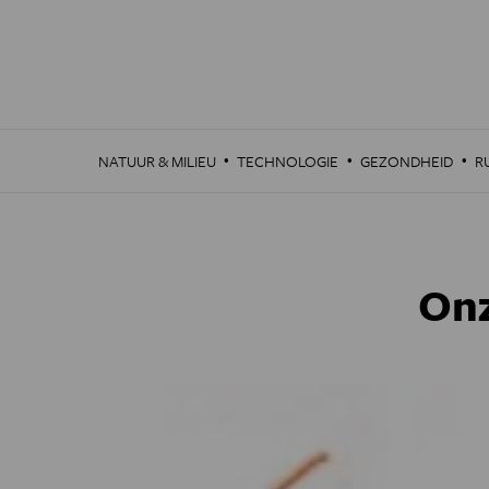
Overslaan
en
naar
de
inhoud
gaan
·
·
·
NATUUR & MILIEU
TECHNOLOGIE
GEZONDHEID
R
Onz