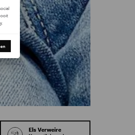
ocial
ooit
y
.
den
Els Verweire