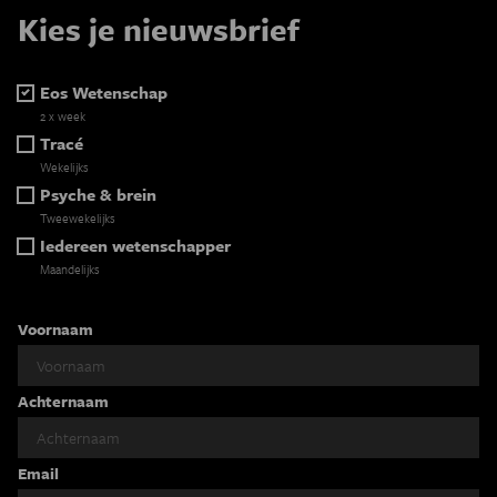
Kies je nieuwsbrief
Eos Wetenschap
2 x week
Tracé
Wekelijks
Psyche & brein
Tweewekelijks
Iedereen wetenschapper
Maandelijks
Voornaam
Achternaam
Email