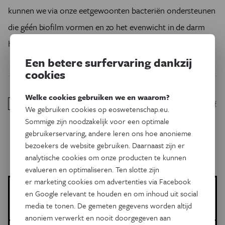
kunnen we via onze eetgewoonten bacteriën ondersteunen
die géén biofilm vormen en zo het evenwicht in de darm
herstellen.
Een betere surfervaring dankzij
cookies
Welke cookies gebruiken we en waarom?
gezonde personen
Mucosal Biofilms Are an Endoscopic Feature of
1
.
We gebruiken cookies op eoswetenschap.eu.
Irritable Bowel Syndrome and Ulcerative Colitis - PubMed
Sommige zijn noodzakelijk voor een optimale
gebruikerservaring, andere leren ons hoe anonieme
bezoekers de website gebruiken. Daarnaast zijn er
analytische cookies om onze producten te kunnen
evalueren en optimaliseren. Ten slotte zijn
er marketing cookies om advertenties via Facebook
Ines Thiers
en Google relevant te houden en om inhoud uit social
Meer artikels van deze auteur
media te tonen. De gemeten gegevens worden altijd
anoniem verwerkt en nooit doorgegeven aan