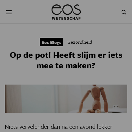
Overslaan
Zoeken
en
naar
de
inhoud
gaan
NATUUR & MILIEU
TECHNOLOGIE
Gezondheid
Eos Blogs
GEZONDHEID
RUIMTE
Op de pot! Heeft slijm er iets
NATUURWETENSCHAPPEN
GESCHIEDENIS
mee te maken?
PSYCHE & BREIN
BLOGS
PODCAST
AGENDA
JONGE UITDAGERS
Niets vervelender dan na een avond lekker