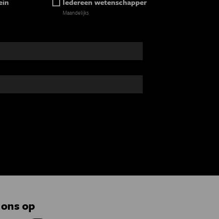
ein
Iedereen wetenschapper
Maandelijks
 ons op