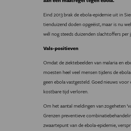
aan een maatregel tegen ebola.
Eind 2013 brak de ebola-epidemie uit in Sier
tienduizend doden opgeëist, maar is nu wel 
wél nog steeds duizenden slachtoffers per j
Vals-positieven
Omdat de ziektebeelden van malaria en ebola
moesten heel veel mensen tijdens de ebolacr
geen ebola vastgesteld. Goed nieuws voor 
kostbare tijd verloren.
Om het aantal meldingen van zogeheten ‘val
Grenzen preventieve combinatiebehandeling
zwaartepunt van de ebola-epidemie, versp