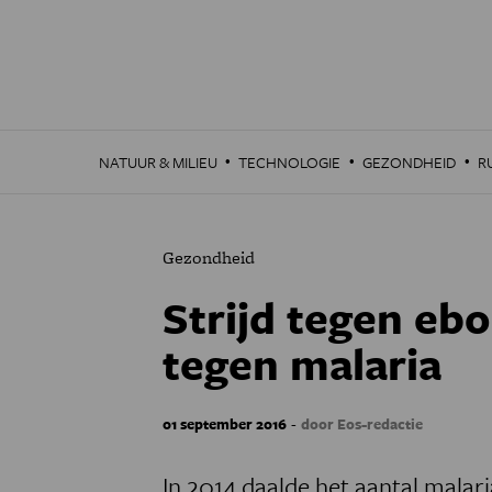
Overslaan
en
naar
de
inhoud
gaan
·
·
·
NATUUR & MILIEU
TECHNOLOGIE
GEZONDHEID
R
Gezondheid
Strijd tegen eb
tegen malaria
-
01 september 2016
door Eos-redactie
In 2014 daalde het aantal malaria