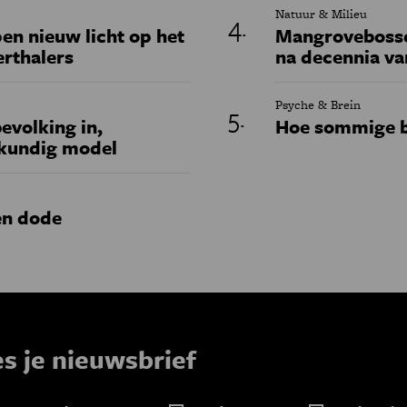
Natuur & Milieu
en nieuw licht op het
Mangrovebossen
erthalers
na decennia va
Psyche & Brein
evolking in,
Hoe sommige b
skundig model
en dode
es je nieuwsbrief