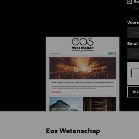
Eo
2 x
Voor
Email
Eos Wetenschap