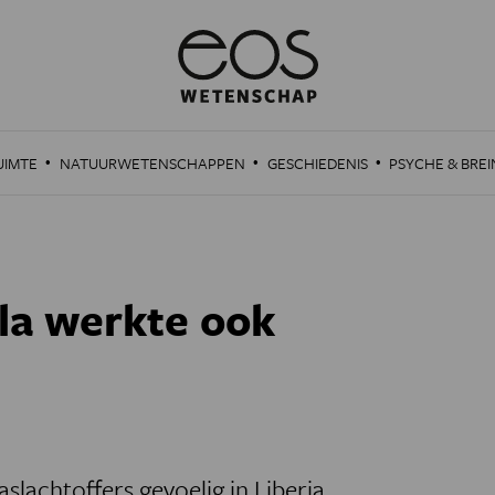
·
·
·
UIMTE
NATUURWETENSCHAPPEN
GESCHIEDENIS
PSYCHE & BREI
ola werkte ook
slachtoffers gevoelig in Liberia.