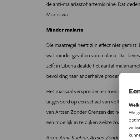
de anti-malariastof artemisinine. Dat dede
Monrovia.
Minder malaria
Die maatregel heeft zijn effect niet gemist
wat minder gevallen van malaria. Dat beve
zelf: in Liberia daalde het aantal malariam
bevolking naar anderhalve procent.
Een
Het massaal verspreiden en toedienen van
uitgevoerd op een schaal van volledige ste
Welk
van Artsen Zonder Grenzen dat het in somm
We ge
optim
een moeilijk in te dijken ziekte zoals malari
websi
kunne
Bron: Anna Kuehne, Artsen Zonder Grenze