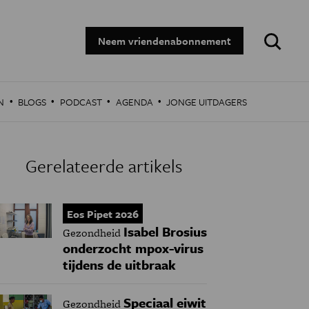
Zoeken:
Neem vriendenabonnement
·
·
·
·
N
BLOGS
PODCAST
AGENDA
JONGE UITDAGERS
Gerelateerde artikels
Eos Pipet 2026
Isabel Brosius
Gezondheid
onderzocht mpox-virus
tijdens de uitbraak
Speciaal eiwit
Gezondheid