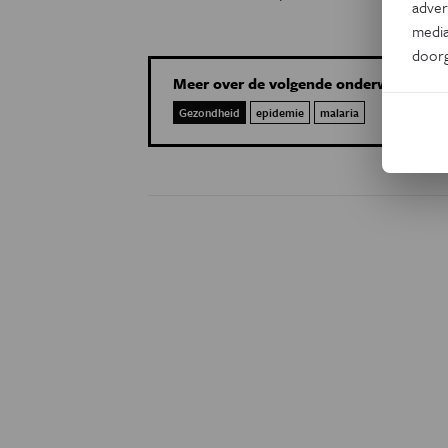
adver
media
door
Meer over de volgende onderwerpen:
Gezondheid
epidemie
malaria