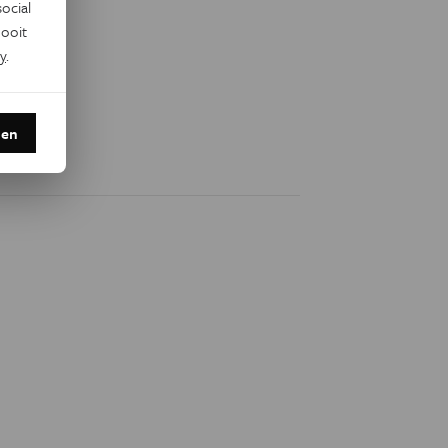
ocial
ooit
y
.
den