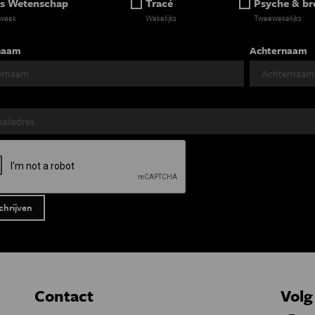
s Wetenschap
Tracé
Psyche & br
 week
Wekelijks
Tweewekelijks
naam
Achternaam
Contact
Volg