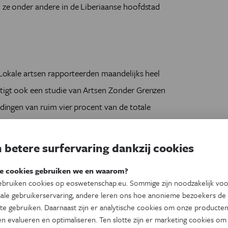
n ze onder andere in de Liberiaanse hoofdstad
. Lokale artsen rapporteerden maandelijks heel
stigt ook een studie van Artsen Zonder Grenzen
eldingen van ruim vier procent van de totale
 betere surfervaring dankzij cookies
 medicijnen en behandelingen wordt zelden
den of zelfs landen. Toch denken onderzoekers
e cookies gebruiken we en waarom?
ige gevallen een goede strategie kan zijn om
bruiken cookies op eoswetenschap.eu. Sommige zijn noodzakelijk vo
ale gebruikerservaring, andere leren ons hoe anonieme bezoekers de
a op korte termijn terug te dringen. (sst)
te gebruiken. Daarnaast zijn er analytische cookies om onze producten
n evalueren en optimaliseren. Ten slotte zijn er marketing cookies om
n, Genève in PLoS ONE