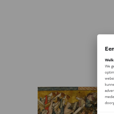
Een
Welk
We ge
optim
websi
kunne
adver
media
door