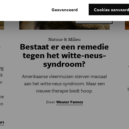
Geavanceerd
Cookies aanvaar
Dit is een artikel van:
Eos Blogs
Natuur & Milieu
e
Bestaat er een remedie
tegen het witte-neus-
syndroom?
ng
ik
Amerikaanse vleermuizen sterven massaal
er
aan het witte-neus-syndroom. Maar een
nieuwe therapie biedt hoop.
ie
Door
Wouter Fannes
in
art