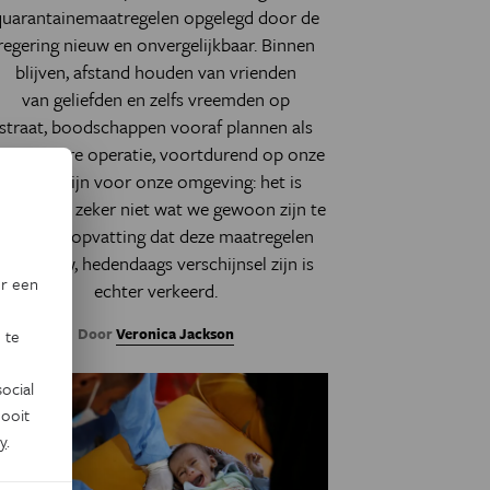
quarantainemaatregelen opgelegd door de
regering nieuw en onvergelijkbaar. Binnen
blijven, afstand houden van vrienden
van geliefden en zelfs vreemden op
straat, boodschappen vooraf plannen als
en militaire operatie, voortdurend op onze
hoede zijn voor onze omgeving: het is
lopend en zeker niet wat we gewoon zijn te
doen.
De opvatting dat deze maatregelen
een nieuw, hedendaags verschijnsel zijn is
or een
echter verkeerd.
Door
Veronica Jackson
 te
ocial
ooit
y
.