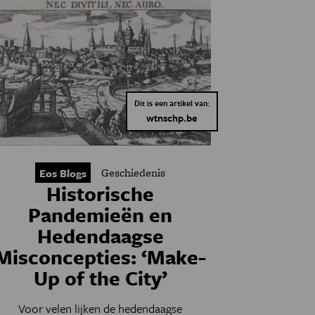
Dit is een artikel van:
wtnschp.be
Geschiedenis
Eos Blogs
Historische
Pandemieën en
Hedendaagse
Misconcepties: ‘Make-
Up of the City’
Voor velen lijken de hedendaagse