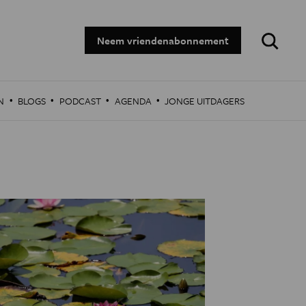
Zoeken:
Neem vriendenabonnement
·
·
·
·
N
BLOGS
PODCAST
AGENDA
JONGE UITDAGERS