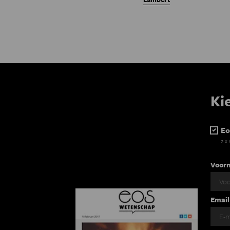
Ki
Eo
2 x
Voor
Email