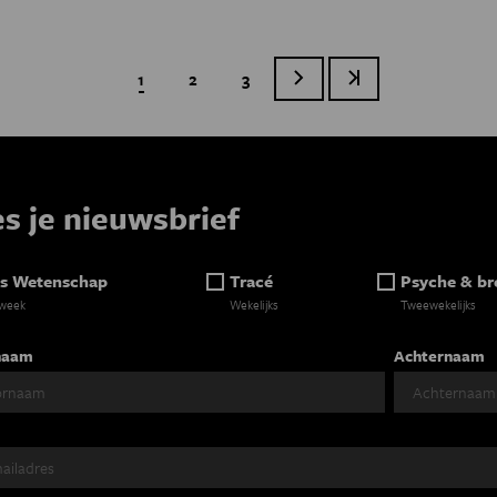
Huidige pagina
1
Page
2
Page
3
Volgende pagina
Laatste pagina
Paginatie
es je nieuwsbrief
s Wetenschap
Tracé
Psyche & br
 week
Wekelijks
Tweewekelijks
naam
Achternaam