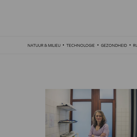
Overslaan
en
naar
de
inhoud
gaan
·
·
·
NATUUR & MILIEU
TECHNOLOGIE
GEZONDHEID
R