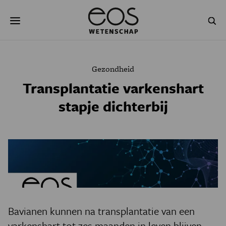
Overslaan
Zoeken
en
naar
de
inhoud
gaan
NATUUR & MILIEU
TECHNOLOGIE
Gezondheid
GEZONDHEID
RUIMTE
Transplantatie varkenshart
stapje dichterbij
NATUURWETENSCHAPPEN
GESCHIEDENIS
PSYCHE & BREIN
BLOGS
PODCAST
AGENDA
JONGE UITDAGERS
Bavianen kunnen na transplantatie van een
varkenshart tot zes maanden in leven blijven.