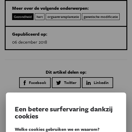
Meer over de volgende onderwerpen:
Gezondheid
hart
orgaantransplantatie
genetische modificatie
Gepubliceerd op:
06 december 2018
Dit artikel delen op:
Facebook
Twitter
Linkedin
Gerelateerde artikels
Een betere surfervaring dankzij
cookies
Welke cookies gebruiken we en waarom?