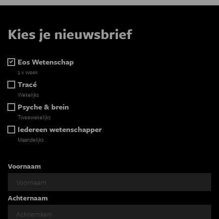
Kies je nieuwsbrief
Eos Wetenschap
2 x week
Tracé
Wekelijks
Psyche & brein
Tweewekelijks
Iedereen wetenschapper
Maandelijks
Voornaam
Achternaam