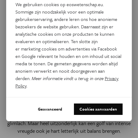
We gebruiken cookies op eoswetenschap.eu.
Sommige zijn noodzakelijk voor een optimale
gebruikerservaring, andere leren ons hoe anonieme
bezoekers de website gebruiken. Daarnaast zijn er
analytische cookies om onze producten te kunnen
evalueren en optimaliseren. Ten slotte zijn
er marketing cookies om advertenties via Facebook
en Google relevant te houden en om inhoud uit social
media te tonen. De gemeten gegevens worden altijd
Gezondheid
anoniem verwerkt en nooit doorgegeven aan
Het gelukkigehart-syndroom:
derden.
Meer informatie vindt u terug in onze
Privacy
zeldzaam, maar het bestaat
Policy
.
echt
Een huwelijk, de geboorte van een kind of ander
Geavanceerd
Cookies aanvaarden
fantastisch nieuws: meestal bezorgt het je enkel een
glimlach. Maar heel uitzonderlijk kan een golf van intense
vreugde ook je hart letterlijk uit balans brengen.