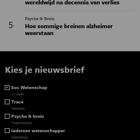
wereldwijd na decennia van verlies
Psyche & Brein
Hoe sommige breinen alzheimer
weerstaan
Kies je nieuwsbrief
Eos Wetenschap
2 x week
Tracé
Wekelijks
Psyche & brein
Tweewekelijks
Iedereen wetenschapper
Maandelijks