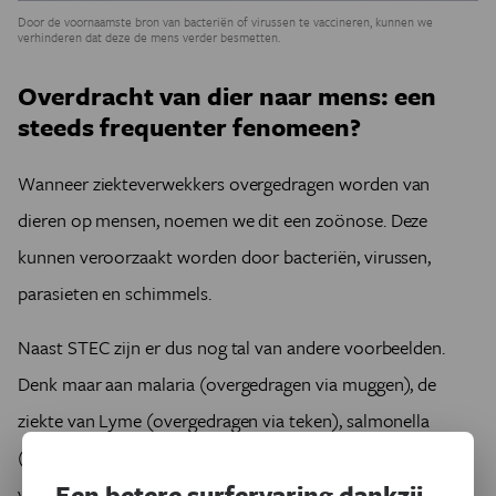
Door de voornaamste bron van bacteriën of virussen te vaccineren, kunnen we
verhinderen dat deze de mens verder besmetten.
Overdracht van dier naar mens: een
steeds frequenter fenomeen?
Wanneer ziekteverwekkers overgedragen worden van
dieren op mensen, noemen we dit een zoönose. Deze
kunnen veroorzaakt worden door bacteriën, virussen,
parasieten en schimmels.
Naast STEC zijn er dus nog tal van andere voorbeelden.
Denk maar aan malaria (overgedragen via muggen), de
ziekte van Lyme (overgedragen via teken), salmonella
(overgedragen via pluimvee, varkens en runderen),
Een betere surfervaring dankzij
vogelgriep (overgedragen via pluimvee), slaapziekte