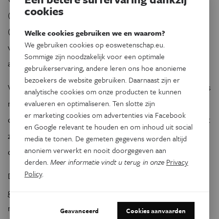
cookies
(overgedragen door de tseetseevlieg) of het Ebola virus
(overgedragen via vleermuizen). Als je een actueler
Welke cookies gebruiken we en waarom?
We gebruiken cookies op eoswetenschap.eu.
voorbeeld zoekt, denk dan maar aan het
Sommige zijn noodzakelijk voor een optimale
alomtegenwoordige coronavirus.
gebruikerservaring, andere leren ons hoe anonieme
bezoekers de website gebruiken. Daarnaast zijn er
Verschillende ziekteverwekkers kunnen dus zowel dieren als
analytische cookies om onze producten te kunnen
mensen besmetten. Bijgevolg is het maar logisch redeneren
evalueren en optimaliseren. Ten slotte zijn
er marketing cookies om advertenties via Facebook
dat gezondheidsproblemen bij dieren ook een grote impact
en Google relevant te houden en om inhoud uit social
zullen hebben op de gezondheid van de mens, na
media te tonen. De gemeten gegevens worden altijd
anoniem verwerkt en nooit doorgegeven aan
consumptie van of contact met besmette dieren.
derden.
Meer informatie vindt u terug in onze
Privacy
Policy
.
Dit principe kreeg de naam ‘One Health’ en erkent dat de
gezondheid van mensen, dieren en hun ecosystemen altijd
met elkaar in verbinding staat.
Geavanceerd
Cookies aanvaarden