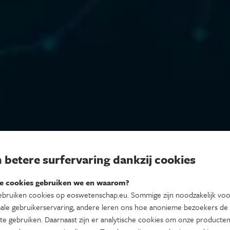
 betere surfervaring dankzij cookies
e cookies gebruiken we en waarom?
bruiken cookies op eoswetenschap.eu. Sommige zijn noodzakelijk vo
ale gebruikerservaring, andere leren ons hoe anonieme bezoekers de
te gebruiken. Daarnaast zijn er analytische cookies om onze producten