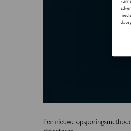
kunne
adver
media
door
Een nieuwe opsporingsmethode 
detecteren.