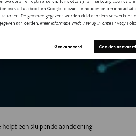
n evalueren en optimaliseren. Ten slotte zijn er marketing cookies om
tenties via Facebook en Google relevant te houden en om inhoud uit s
 te tonen. De gemeten gegevens worden altijd anoniem verwerkt en n
gegeven aan derden.
Meer informatie vindt u terug in onze
Privacy Polic
Geavanceerd
Cookies aanvaar
helpt een sluipende aandoening