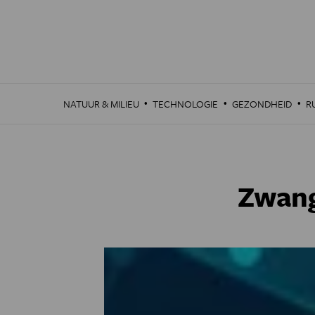
Overslaan
en
naar
de
inhoud
gaan
·
·
·
NATUUR & MILIEU
TECHNOLOGIE
GEZONDHEID
R
Zwang