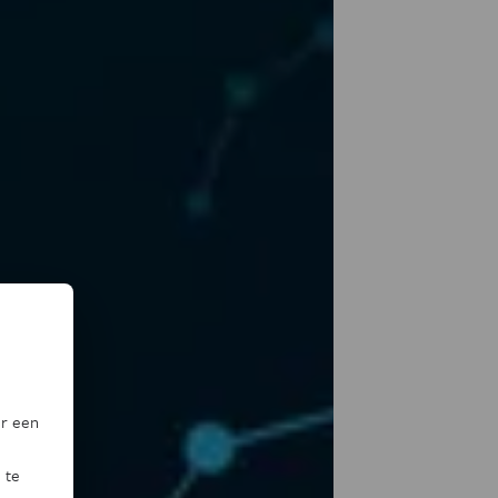
or een
 te