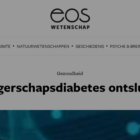
·
·
·
UIMTE
NATUURWETENSCHAPPEN
GESCHIEDENIS
PSYCHE & BREI
Gezondheid
erschapsdiabetes ontsl