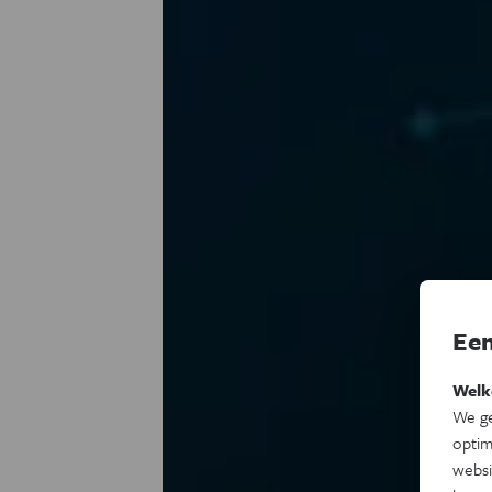
Een
Welk
We ge
optim
websi