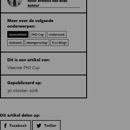
Meer artikels van deze
auteur
Meer over de volgende
onderwerpen:
Gezondheid
PhD Cup
onderzoek
diabetes
zwangerschap
Eos Blogs
Dit is een artikel van:
Vlaamse PhD Cup
Gepubliceerd op:
30 oktober 2018
Dit artikel delen op:
Facebook
Twitter