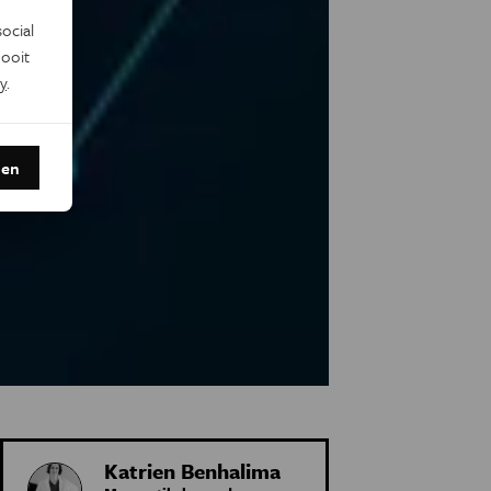
ocial
ooit
y
.
den
Katrien Benhalima