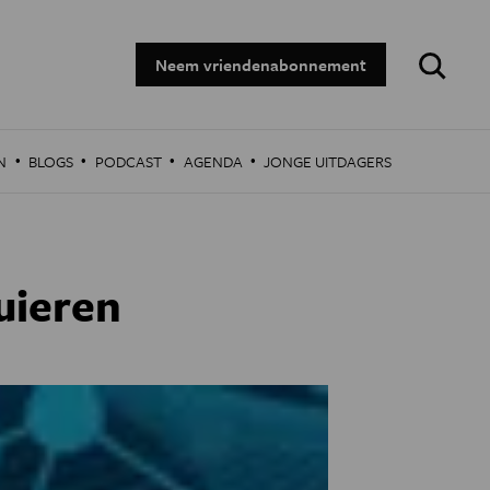
Zoeken:
Neem vriendenabonnement
·
·
·
·
N
BLOGS
PODCAST
AGENDA
JONGE UITDAGERS
uieren