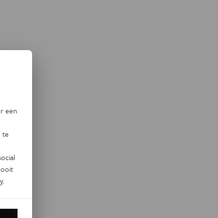
or een
 te
ocial
ooit
y
.