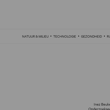
Overslaan
en
naar
de
inhoud
gaan
·
·
·
NATUUR & MILIEU
TECHNOLOGIE
GEZONDHEID
R
Inez Beuk
Onderzoeksee