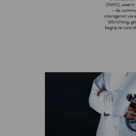
(NWO), waarin z
– de commun
interageren via 
blikrichting, 
begrip te coördi