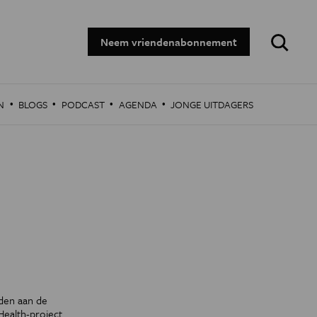
Zoeken:
Neem vriendenabonnement
·
·
·
·
N
BLOGS
PODCAST
AGENDA
JONGE UITDAGERS
den aan de
ealth-project