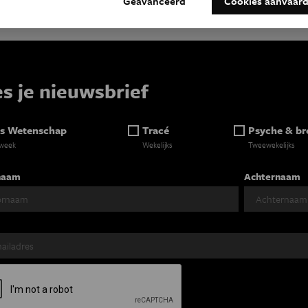
Geavanceerd
Cookies aanvaar
es je nieuwsbrief
s Wetenschap
Tracé
Psyche & br
 week
Wekelijks
Tweewekelijks
naam
Achternaam