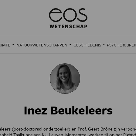
·
·
·
UIMTE
NATUURWETENSCHAPPEN
GESCHIEDENIS
PSYCHE & BREI
Inez Beukeleers
eleers (post-doctoraal onderzoeker) en Prof. Geert Brône zijn verbon
nheid Taalkunde van KU Leuven. Momenteel werken zij op het Right2H