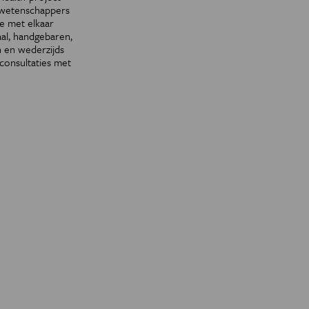
lkwetenschappers
e met elkaar
aal, handgebaren,
n en wederzijds
 consultaties met