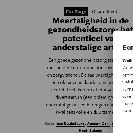
Gezondheid
Eos Blogs
Meertaligheid in de
gezondheidszorg: he
potentieel van
anderstalige artsen
Een
Een goede gezondheidszorg staat of valt
Welk
met heldere communicatie tussen patiën
We ge
en zorgverlener. De taalvaardigheid van d
optim
betrokkenen is daarbij een belangrijke
websi
kunne
sleutel. Toch kan ook het investeren in
adver
diversiteit, in (een opleiding voor)
media
anderstalige artsen bijdragen aan een me
door
kwaliteitsvolle en duurzame zorg.
Door
Inez Beukeleers
,
Antoon Cox
,
Geert Brôn
Heidi Salaets