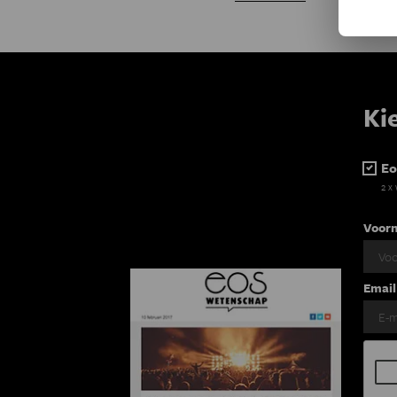
Ki
Eo
2 x
Voor
Email