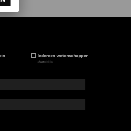
den
ein
Iedereen wetenschapper
Maandelijks